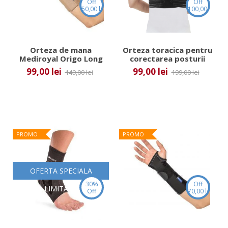
Off
Off
50,00 lei
100,00 lei
Orteza de mana
Orteza toracica pentru
Mediroyal Origo Long
corectarea posturii
(ham de memorie) Dr.
99,00 lei
99,00 lei
149,00 lei
199,00 lei
Med
PROMO
PROMO
OFERTA SPECIALA
30%
Off
LIMITATA
Off
70,00 lei