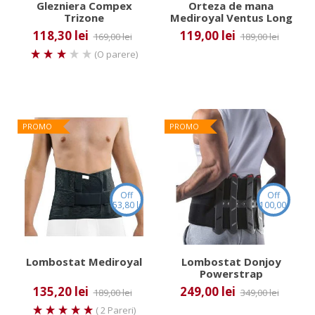
Glezniera Compex
Orteza de mana
Trizone
Mediroyal Ventus Long
118,30 lei
119,00 lei
169,00 lei
189,00 lei
(O parere)
PROMO
PROMO
Off
Off
53,80 lei
100,00 lei
Lombostat Mediroyal
Lombostat Donjoy
Powerstrap
135,20 lei
249,00 lei
189,00 lei
349,00 lei
( 2 Pareri)