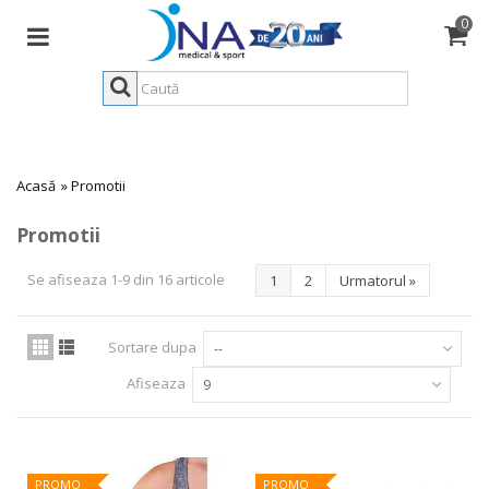
0
Acasă
»
Promotii
Promotii
Se afiseaza 1-9 din 16 articole
1
2
Urmatorul
»
Sortare dupa
--
Afiseaza
9
PROMO
PROMO