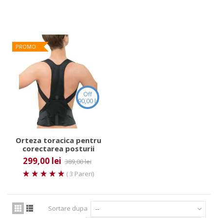
PROMO
Off
90,00 lei
Orteza toracica pentru
corectarea posturii
Mediroyal EXTO Light
299,00 lei
389,00 lei
( 3 Pareri)
Sortare dupa
--