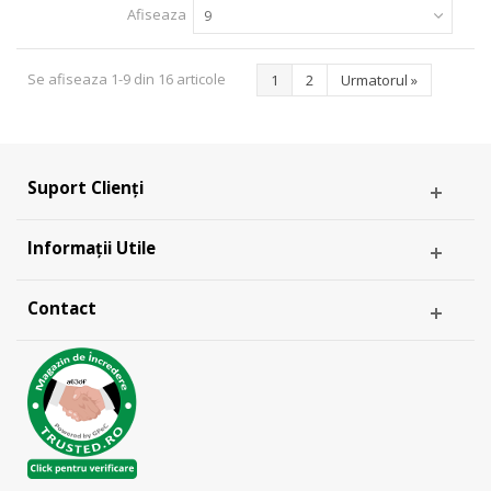
Afiseaza
9
Se afiseaza 1-9 din 16 articole
1
2
Urmatorul
»
Suport Clienți
Informații Utile
Contact