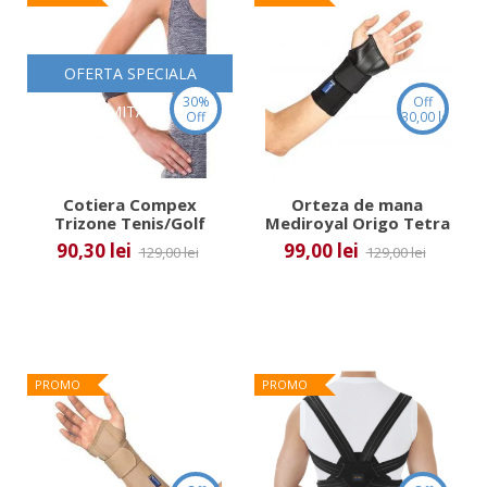
OFERTA SPECIALA
30%
Off
LIMITATA
Off
30,00 lei
Cotiera Compex
Orteza de mana
Trizone Tenis/Golf
Mediroyal Origo Tetra
Short
90,30 lei
99,00 lei
129,00 lei
129,00 lei
PROMO
PROMO