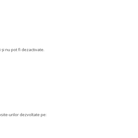
și nu pot fi dezactivate.
ite-urilor dezvoltate pe: