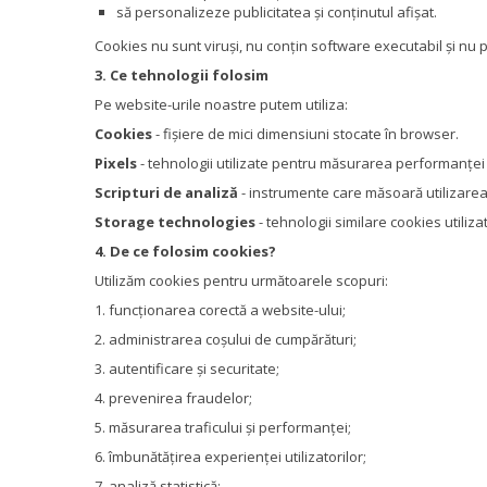
să personalizeze publicitatea și conținutul afișat.
Cookies nu sunt viruși, nu conțin software executabil și nu po
3. Ce tehnologii folosim
Pe website-urile noastre putem utiliza:
Cookies
- fișiere de mici dimensiuni stocate în browser.
Pixels
- tehnologii utilizate pentru măsurarea performanței 
Scripturi de analiză
- instrumente care măsoară utilizarea
Storage technologies
- tehnologii similare cookies utili
4. De ce folosim cookies?
Utilizăm cookies pentru următoarele scopuri:
1. funcționarea corectă a website-ului;
2. administrarea coșului de cumpărături;
3. autentificare și securitate;
4. prevenirea fraudelor;
5. măsurarea traficului și performanței;
6. îmbunătățirea experienței utilizatorilor;
7. analiză statistică;