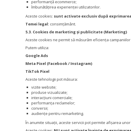
performanță ecommerce;
îmbunătățirea experienței utilizatorilor.
Aceste cookies:
sunt activate exclusiv după exprimarea
Temei legal:
consimțământ.
5.3. Cookies de marketing și publicitate (Marketing)
Aceste cookies ne permit să măsurăm eficiența campaniilor p
Putem utiliza:
Google Ads
Meta Pixel (Facebook / Instagram)
TikTok Pixel
Aceste tehnologii pot măsura:
vizite website;
produse vizualizate;
interacțiuni comerciale;
performanța reclamelor;
conversii;
audiențe pentru remarketing.
În anumite situații, aceste servicii pot permite afișarea uno
Aceste cookies:
NU sunt activate înainte de exprimarea