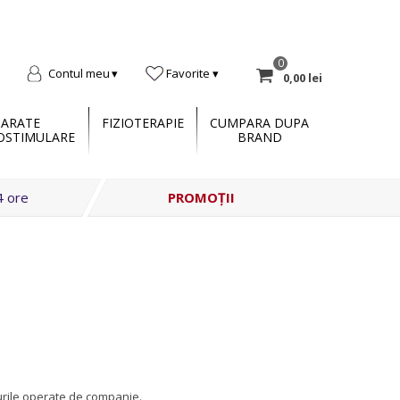
0
Contul meu
Favorite
0,00 lei
PARATE
FIZIOTERAPIE
CUMPARA DUPA
OSTIMULARE
BRAND
4 ore
PROMOȚII
-urile operate de companie.