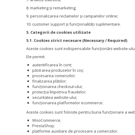
8. marketing și remarketing;
9. personalizarea reclamelor și campaniilor online;
10. customer support și funcționalități suplimentare.
5. Categorii de cookies utilizate
5.1. Cookies strict necesare (Necessary / Required)
Aceste cookies sunt indispensabile funcționării website-ului 
Ele permit:
autentificarea în cont;
păstrarea produselor în coș;
procesarea comenzilor;
finalizarea plăților;
funcționarea checkout-ului;
protecția împotriva fraudelor;
securitatea website-ului;
funcționarea platformelor ecommerce.
Aceste cookies sunt folosite pentru buna funcționare a webs
WooCommerce;
PrestaShop;
platforme auxiliare de procesare a comenzilor.