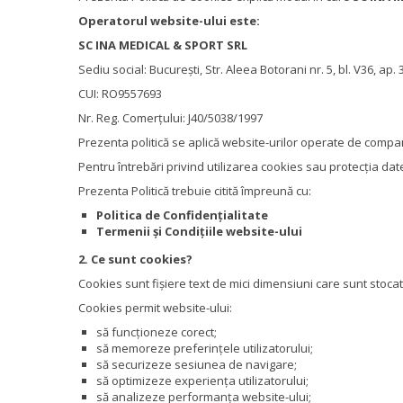
Operatorul website-ului este:
SC INA MEDICAL & SPORT SRL
Sediu social: București, Str. Aleea Botorani nr. 5, bl. V36, ap. 
CUI: RO9557693
Nr. Reg. Comerțului: J40/5038/1997
Prezenta politică se aplică website-urilor operate de compan
Pentru întrebări privind utilizarea cookies sau protecția da
Prezenta Politică trebuie citită împreună cu:
Politica de Confidențialitate
Termenii și Condițiile website-ului
2. Ce sunt cookies?
Cookies sunt fișiere text de mici dimensiuni care sunt stocate
Cookies permit website-ului:
să funcționeze corect;
să memoreze preferințele utilizatorului;
să securizeze sesiunea de navigare;
să optimizeze experiența utilizatorului;
să analizeze performanța website-ului;