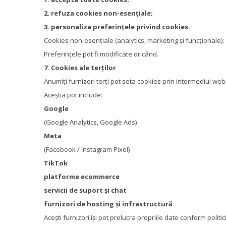
2. refuza cookies non-esențiale;
3. personaliza preferințele privind cookies.
Cookies non-esențiale (analytics, marketing și funcționale):
Preferințele pot fi modificate oricând.
7. Cookies ale terților
Anumiți furnizori terți pot seta cookies prin intermediul webs
Aceștia pot include:
Google
(Google Analytics, Google Ads)
Meta
(Facebook / Instagram Pixel)
TikTok
platforme ecommerce
servicii de suport și chat
furnizori de hosting și infrastructură
Acești furnizori își pot prelucra propriile date conform politici