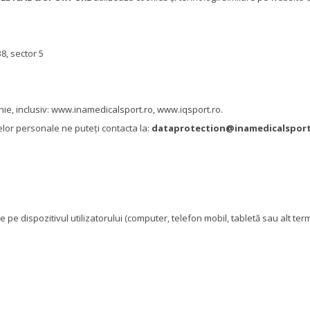
38, sector 5
ie, inclusiv:
www.inamedicalsport.ro
,
www.iqsport.ro
.
telor personale ne puteți contacta la:
dataprotection@inamedicalsport
 pe dispozitivul utilizatorului (computer, telefon mobil, tabletă sau alt ter