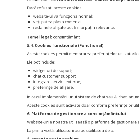
Dacă refuzați aceste cookies:
website-ul va funcționa normal;
veți putea plasa comenzi;
reclamele afișate pot fi mai puțin relevante.
Temei legal:
consimțământ.
5.4. Cookies funcționale (Functional)
Aceste cookies permit memorarea preferințelor utilizatorilor
Ele pot include:
widget-uri de suport;
chat customer support;
integrare servicii externe;
preferințe de afișare.
În cazul implementării unui sistem de chat sau AI chat, anumi
Aceste cookies sunt activate doar conform preferințelor util
6. Platforma de gestionare a consimțământului
Website-urile noastre utilizează o platformă de gestionar
La prima vizită, utilizatorii au posibilitatea de a:
1. accepta toate cookies;