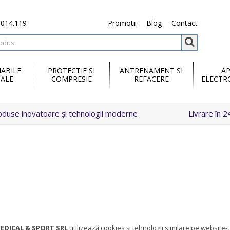
.014.119
Promotii
Blog
Contact
ABILE
PROTECTIE SI
ANTRENAMENT SI
A
ALE
COMPRESIE
REFACERE
ELECTR
oduse inovatoare și tehnologii moderne
Livrare în 2
MEDICAL & SPORT SRL
utilizează cookies și tehnologii similare pe website