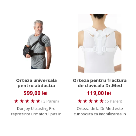
material...
Orteza universala
Orteza pentru fractura
pentru abductia
de clavicula Dr.Med
umarului Ultrasling Pro
599,00 lei
119,00 lei
( 3 Pareri)
( 5 Pareri)
Donjoy Ultrasling Pro
Orteza de la Dr.Med este
reprezinta urmatorul pas in
cunoscuta ca imobilizarea in
ceea ce priveste usurinta in...
“8”, bandajul Watson -...