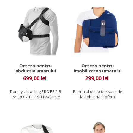
Orteza pentru
Orteza pentru
abductia umarului
imobilizarea umarului
Donjoy Ultrasling Pro
(bandaj Dessault)
699,00 lei
299,00 lei
ER / IR 15°
Reh4Mat
Donjoy Ultrasling PRO ER / IR
Bandajul de tip dessault de
15° (ROTATIE EXTERNA) este
la RehForMat ofera
o orteza de umar care...
imobilizare maxima
articulatiei....