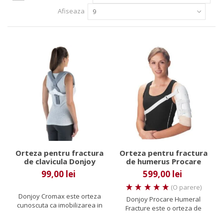
Afiseaza
9
Orteza pentru fractura
Orteza pentru fractura
de clavicula Donjoy
de humerus Procare
Cromax
99,00 lei
599,00 lei
(O parere)
Donjoy Cromax este orteza
Donjoy Procare Humeral
cunoscuta ca imobilizarea in
Fracture este o orteza de
“8” sau bandajul Watson -...
umar confectionata din