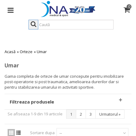
0
Acasă
»
Orteze
»
Umar
Umar
Gama completa de orteze de umar concepute pentru imobilizare
post-operatorie si post traumatica, amelioarea durerilor dar si
pentru stabilizarea umarului in activitati sportive.
Filtreaza produsele
Se afiseaza 1-9 din 19 articole
1
2
3
Urmatorul
»
Sortare dupa
--