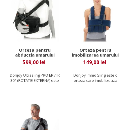
Orteza pentru
Orteza pentru
abductia umarului
imobilizarea umarului
Donjoy Ultrasling Pro
Immo Sling
599,00 lei
149,00 lei
ER / IR 30°
Donjoy Ultrasling PRO ER / IR
Donjoy Immo Sling este o
30° (ROTATIE EXTERNA) este
orteza care imobilizeaza
o orteza de umar care...
articulatia umarului...