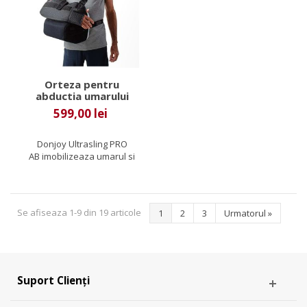
Orteza pentru
abductia umarului
Donjoy Ultrasling Pro
599,00 lei
AB
Donjoy Ultrasling PRO
AB imobilizeaza umarul si
bratul intr-o de rotatie
interna...
Se afiseaza 1-9 din 19 articole
1
2
3
Urmatorul
»
Suport Clienți