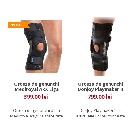
atelele...
PROMO
Orteza de genunchi
Orteza de genunchi
Mediroyal ARX Liga
Donjoy Playmaker II
Light
Force Point
399,00 lei
799,00 lei
Orteza de genunchi de la
DonJoy Playmaker 2 cu
Mediroyal asigura stabilitate
articulatie Force Point este
genunchiului si datorita...
varianta mai imbunatatita a...