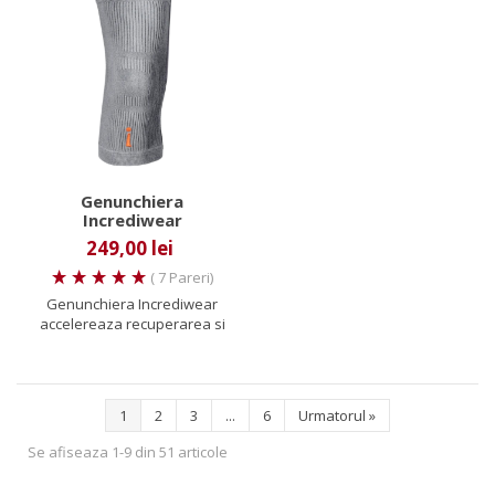
Genunchiera
Incrediwear
249,00 lei
( 7 Pareri)
Genunchiera Incrediwear
accelereaza recuperarea si
amelioreaza durerea in
cazul...
1
2
3
...
6
Urmatorul
»
Se afiseaza 1-9 din 51 articole