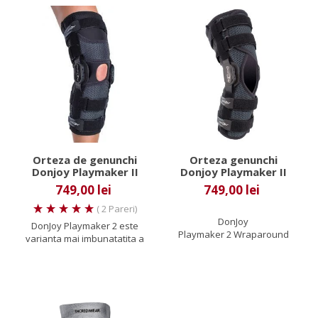
Orteza de genunchi
Orteza genunchi
Donjoy Playmaker II
Donjoy Playmaker II
Spacer
Wraparound
749,00 lei
749,00 lei
( 2 Pareri)
DonJoy
DonJoy Playmaker 2 este
Playmaker 2 Wraparound
varianta mai imbunatatita a
este varianta mai
ortezei Playmaker.
imbunatatita a ortezei
Reprezinta...
Playmaker....