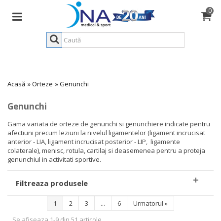
0
Acasă
»
Orteze
»
Genunchi
Genunchi
Gama variata de orteze de genunchi si genunchiere indicate pentru
afectiuni precum leziuni la nivelul ligamentelor (ligament incrucisat
anterior - LIA, ligament incrucisat posterior - LIP, ligamente
colaterale), menisc, rotula, cartilaj si deasemenea pentru a proteja
genunchiul in activitati sportive.
Filtreaza produsele
1
2
3
...
6
Urmatorul
»
Se afiseaza 1-9 din 51 articole