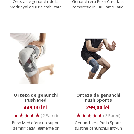
Orteza de genunchi de la
Genunchiera Push Care face
Mediroyal asigura stabilitate
compresie in jurul articulatiei
genunchiului si protectie...
genunchiului. Aceasta...
Orteza de genunchi
Orteza de genunchi
Push Med
Push Sports
449,00 lei
299,00 lei
( 2 Pareri)
( 2 Pareri)
Push Med ofera un suport
Genunchiera Push Sports
semnificativ ligamentelor
sustine genunchiul intr-un
colaterale ale articulatiei...
mod special, folosind