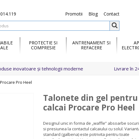
.014.119
Promotii
Blog
Contact
ABILE
PROTECTIE SI
ANTRENAMENT SI
A
ALE
COMPRESIE
REFACERE
ELECTR
oduse inovatoare și tehnologii moderne
Livrare în 2
i Procare Pro Heel
Talonete din gel pentru
calcai Procare Pro Heel
Designul unic in forma de „waffle” absoarbe socuri
si presiunea la contactul calcaiului cu solul. Variant
standard (galbena) este potrivita pentru toate