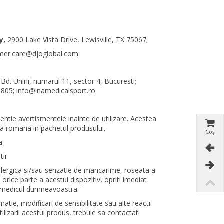
y,
2900 Lake Vista Drive, Lewisville, TX 75067;
omer.care@djoglobal.com
, Bd. Unirii, numarul 11, sector 4, Bucuresti;
805; info@inamedicalsport.ro
tentie avertismentele inainte de utilizare. Acestea
mba romana in pachetul produsului.
Coș
a
ii:
lergica si/sau senzatie de mancarime, roseata a
 orice parte a acestui dispozitiv, opriti imediat
ti medicul dumneavoastra.
matie, modificari de sensibilitate sau alte reactii
tilizarii acestui produs, trebuie sa contactati