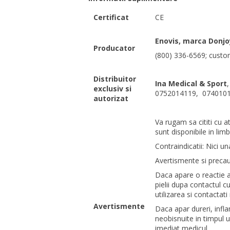
Certificat
CE
Enovis, marca Donjo
Producator
(800) 336-6569; cust
Distribuitor
Ina Medical & Sport
exclusiv si
0752014119,
0740101
autorizat
Va rugam sa cititi cu a
sunt disponibile in li
Contraindicatii: Nici un
Avertismente si precaut
Daca apare o reactie a
pielii dupa contactul cu
utilizarea si contacta
Avertismente
Daca apar dureri, infla
neobisnuite in timpul u
imediat medicul.