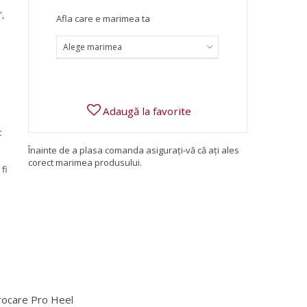
”,
Afla care e marimea ta
Alege marimea
Adaugă la favorite
t
Înainte de a plasa comanda asigurați-vă că ați ales
corect marimea produsului.
fi
 Procare Pro Heel