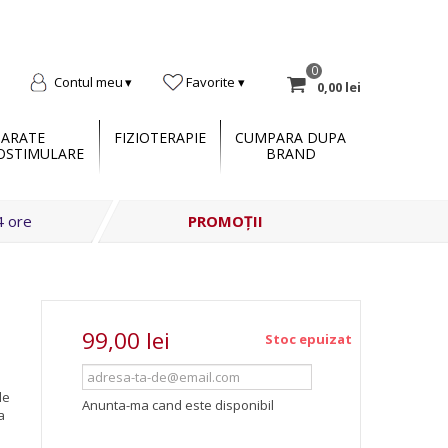
0
Contul meu
Favorite
0,00 lei
PARATE
FIZIOTERAPIE
CUMPARA DUPA
OSTIMULARE
BRAND
4 ore
PROMOȚII
99,00 lei
Stoc epuizat
le
Anunta-ma cand este disponibil
a