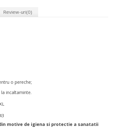
Review-uri(0)
pentru o pereche;
la incaltaminte.
XL
43
din motive de igiena si protectie a sanatatii