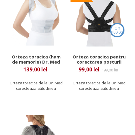
Off
100,00 lei
Orteza toracica (ham
Orteza toracica pentru
de memorie) Dr. Med
corectarea posturii
(ham de memorie) Dr.
139,00 lei
99,00 lei
199,00 lei
Med
Orteza toracica de la Dr. Med
Orteza toracica de la Dr. Med
corecteaza atitudinea
corecteaza atitudinea
cifotica facand o presiune
cifotica facand o presiune
la...
la...