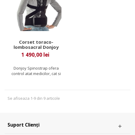
Corset toraco-
lombosacral Donjoy
Spinostrap
1 490,00 lei
Donjoy Spinostrap ofera
control atat medicilor, cat si
pacientilor in ceea ce...
Se afiseaza 1-9 din 9 articole
Suport Clienți