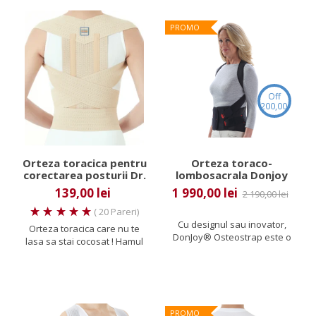
PROMO
Off
200,00 lei
Orteza toracica pentru
Orteza toraco-
corectarea posturii Dr.
lombosacrala Donjoy
Med
Osteostrap
139,00 lei
1 990,00 lei
2 190,00 lei
( 20 Pareri)
Cu designul sau inovator,
Orteza toracica care nu te
DonJoy® Osteostrap este o
lasa sa stai cocosat ! Hamul
orteza toraco-
de memorie de la Dr. Med...
lombosacrala...
PROMO