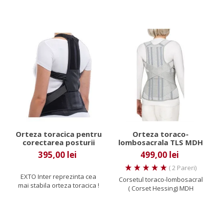
presiune...
Orteza toracica pentru
Orteza toraco-
corectarea posturii
lombosacrala TLS MDH
Mediroyal EXTO Inter
395,00 lei
499,00 lei
( 2 Pareri)
EXTO Inter reprezinta cea
Corsetul toraco-lombosacral
mai stabila orteza toracica !
( Corset Hessing) MDH
Mediroyal EXTO Inter are...
prezinta 4 atele flexibile...