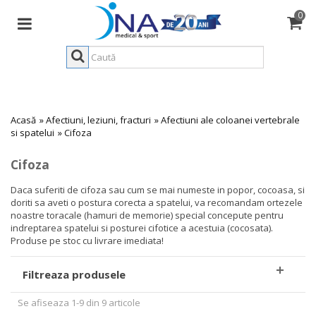
0
Acasă
»
Afectiuni, leziuni, fracturi
»
Afectiuni ale coloanei vertebrale
si spatelui
»
Cifoza
Cifoza
Daca suferiti de cifoza sau cum se mai numeste in popor, cocoasa, si
doriti sa aveti o postura corecta a spatelui, va recomandam ortezele
noastre toracale (hamuri de memorie) special concepute pentru
indreptarea spatelui si posturei cifotice a acestuia (cocosata).
Produse pe stoc cu livrare imediata!
Filtreaza produsele
Se afiseaza 1-9 din 9 articole