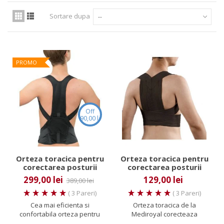
Sortare dupa
--
PROMO
Off
90,00 lei
Orteza toracica pentru
Orteza toracica pentru
corectarea posturii
corectarea posturii
Mediroyal EXTO Light
Mediroyal
299,00 lei
129,00 lei
389,00 lei
( 3 Pareri)
( 3 Pareri)
Cea mai eficienta si
Orteza toracica de la
confortabila orteza pentru
Mediroyal corecteaza
corectarea posturii! Orteza...
atitudinea cifotica facand o