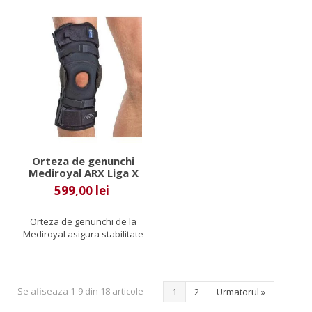
Orteza de genunchi
Mediroyal ARX Liga X
599,00 lei
Orteza de genunchi de la
Mediroyal asigura stabilitate
genunchiului si protectie...
Se afiseaza 1-9 din 18 articole
1
2
Urmatorul
»