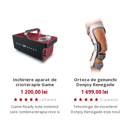
Inchiriere aparat de
Orteza de genunchi
crioterapie Game
Donjoy Renegade
Ready
1 200,00 lei
1 699,00 lei
( 4 Pareri)
(O parere)
Game Ready este sistemul
Tehnologie de incredere!
care combina terapia rece si
Donjoy Renegade este noul
compresia dinamica pentru
model din gama ortezelor...
a...