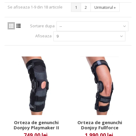
Se afiseaza 1-9 din 18 articole
1
2
Urmatorul
»
Sortare dupa
--
Afiseaza
9
Orteza de genunchi
Orteza de genunchi
Donjoy Playmaker II
Donjoy Fullforce
Spacer
749,00 lei
1 990,00 lei