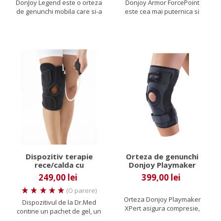
DonJoy Legend este o orteza
Donjoy Armor ForcePoint
de genunchi mobila care si-a
este cea mai puternica si
format de-a lungul...
stabila orteza de genunchi,...
Dispozitiv terapie
Orteza de genunchi
rece/calda cu
Donjoy Playmaker
compresie pentru
XPert
249,00 lei
399,00 lei
genunchi
(O parere)
Orteza Donjoy Playmaker
Dispozitivul de la Dr.Med
XPert asigura compresie,
contine un pachet de gel, un
stabilitate si suport in cazul...
manson care il imbraca,...