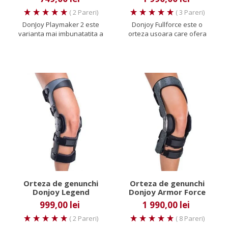
( 2 Pareri)
( 3 Pareri)
DonJoy Playmaker 2 este
Donjoy Fullforce este o
varianta mai imbunatatita a
orteza usoara care ofera
ortezei Playmaker.
protectie maxima la nivelul...
Reprezinta...
Orteza de genunchi
Orteza de genunchi
Donjoy Legend
Donjoy Armor Force
Point
999,00 lei
1 990,00 lei
( 2 Pareri)
( 8 Pareri)