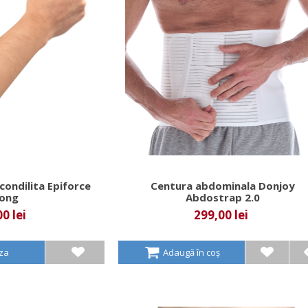
condilita Epiforce
Centura abdominala Donjoy
rong
Abdostrap 2.0
0 lei
299,00 lei
aza
Adaugă în coș