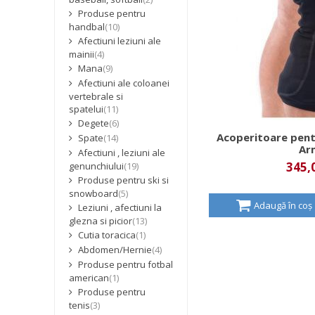
Produse pentru
handbal
(10)
Afectiuni leziuni ale
mainii
(4)
Mana
(9)
Afectiuni ale coloanei
vertebrale si
spatelui
(11)
Degete
(6)
Acoperitoare pent
Spate
(14)
Ar
Afectiuni , leziuni ale
345,0
genunchiului
(19)
Produse pentru ski si
snowboard
(5)
Adaugă în coș
Leziuni , afectiuni la
glezna si picior
(13)
Cutia toracica
(1)
Abdomen/Hernie
(4)
Produse pentru fotbal
american
(1)
Produse pentru
tenis
(3)