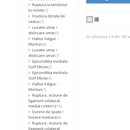
Ruptura la tendonul
lui Achile
(1)
Fractura distala de
radius
(1)
Luxatie umar /
dislocare umar
(5)
Se afiseaza 1-9 din 100 a
Hallux Valgus -
Monturi
(6)
Luxatie umar /
dislocare umar
(1)
Epicondilita mediala -
Golf Elbow
(2)
Epicondilita mediala -
Golf Elbow
(3)
Hallux Valgus -
Monturi
(1)
Ruptura , leziune de
ligament colateral
medial ( intern )
(13)
Durere de spate /
Durere lombara
(6)
Ruptura , leziune de
ligament colateral