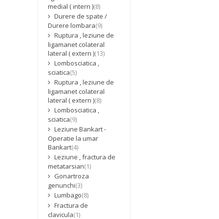
medial ( intern )
(8)
Durere de spate /
Durere lombara
(9)
Ruptura , leziune de
ligamanet colateral
lateral ( extern )
(13)
Lombosciatica ,
sciatica
(5)
Ruptura , leziune de
ligamanet colateral
lateral ( extern )
(8)
Lombosciatica ,
sciatica
(9)
Leziune Bankart -
Operatie la umar
Bankart
(4)
Leziune , fractura de
metatarsian
(1)
Gonartroza
genunchi
(3)
Lumbago
(8)
Fractura de
clavicula
(1)