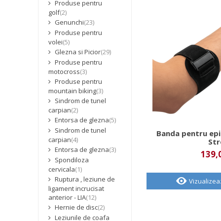
Produse pentru
golf
(2)
Genunchi
(23)
Produse pentru
volei
(5)
Glezna si Picior
(29)
Produse pentru
motocross
(3)
Produse pentru
mountain biking
(3)
Sindrom de tunel
carpian
(2)
Entorsa de glezna
(5)
Sindrom de tunel
Banda pentru epi
carpian
(4)
St
Entorsa de glezna
(3)
139,0
Spondiloza
cervicala
(1)
Ruptura , leziune de
Vizualize
ligament incrucisat
anterior - LIA
(12)
Hernie de disc
(2)
Leziunile de coafa