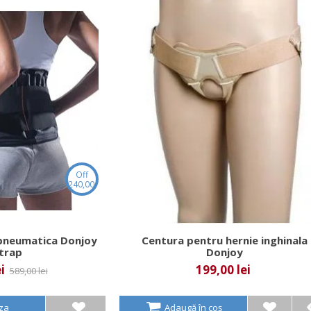
Off
240,00 lei
pneumatica Donjoy
Centura pentru hernie inghinala
strap
Donjoy
i
199,00 lei
589,00 lei
aza
Adaugă în coș