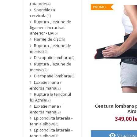
rotatorie
(4)
PROMO
Spondiloza
cervicala
(1)
Ruptura , leziune de
ligament incrucisat
anterior - LIA
(6)
Hernie de disc
(6)
Ruptura , leziune de
menisc
(6)
Discopatie lombara
(4)
Ruptura , leziune de
menisc
(2)
Discopatie lombara
(8)
Luxatie mana /
entorsa mana
(2)
Ruptura la tendonul
lui Achile
(2)
Centura lombara 
Luxatie mana /
Air
entorsa mana
(2)
349,00 le
Epicondilita laterala -
tennis elbow
(2)
Epicondilita laterala -
Vizualize
tennis elbow
(3)