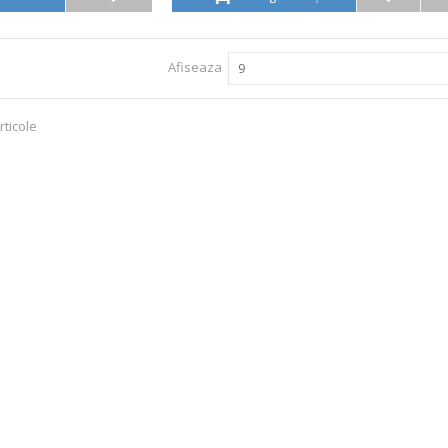
Afiseaza
9
rticole