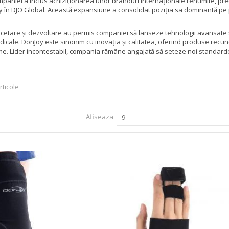
mpaniei a inclus achiziționarea unor branduri internaționale renumite, pr
 în DJO Global. Această expansiune a consolidat poziția sa dominantă pe 
cercetare și dezvoltare au permis companiei să lanseze tehnologii avansate 
edicale. DonJoy este sinonim cu inovația și calitatea, oferind produse recu
ume. Lider incontestabil, compania rămâne angajată să seteze noi standarde 
rticole
Afiseaza
9