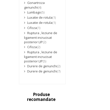
Gonartroza
genunchi
(4)
Lumbago
(5)
Luxatie de rotula
(1)
Luxatie de rotula
(1)
Cifoza
(1)
Ruptura , leziune de
ligament incrucisat
posterior LIP
(2)
Cifoza
(2)
Ruptura , leziune de
ligament incrucisat
posterior LIP
(5)
Durere de genunchi
(2)
Durere de genunchi
(7)
Produse
recomandate