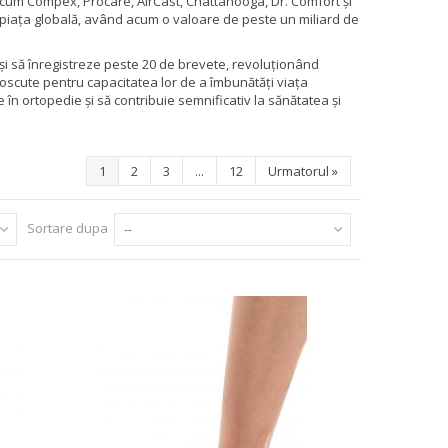
ecum Compex, Procare, AirCast, Chattanooga, Dr. Comfort și
piața globală, având acum o valoare de peste un miliard de
și să înregistreze peste 20 de brevete, revoluționând
noscute pentru capacitatea lor de a îmbunătăți viața
în ortopedie și să contribuie semnificativ la sănătatea și
1
2
3
...
12
Urmatorul
»
Sortare dupa
--