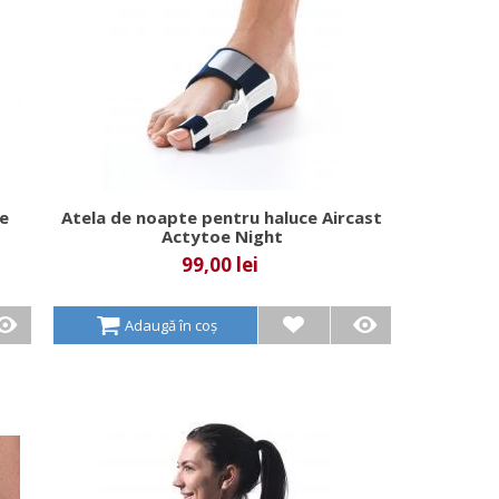
te
Atela de noapte pentru haluce Aircast
Actytoe Night
99,00 lei
Adaugă în coș