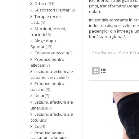
Extinderea strategică a co
Orteze
(94)
Empi, transformând DonJoy
Sustinatori Plantari
(2)
dolari.
Terapie rece si
Investițiile constante în 
calda
(5)
industria dispozitivelor m
Afectiuni, leziuni,
pacienților din întreaga l
fracturi
(58)
bunăstarea globală.
Alege dupa
Sporturi
(15)
Se afiseaza 1-9 din 100 a
Coloana cervicala
(2)
Produse pentru
atletism
(3)
Leziuni, afectiuni ale
coloanei cervicale
(1)
Produse pentru
baschet
(9)
Umar
(7)
Leziuni, afectiuni ale
umarului
(7)
Leziuni, afectiuni ale
cotului
(3)
Cot
(4)
Produse pentru
baseball, softball
(2)