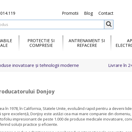
.014.119
Promotii
Blog
Contact
ABILE
PROTECTIE SI
ANTRENAMENT SI
A
ALE
COMPRESIE
REFACERE
ELECTR
oduse inovatoare și tehnologii moderne
Livrare în 2
producatorului Donjoy
a în 1978, în California, Statele Unite, evoluând rapid pentru a deveni lid
ată spre excelență, DonJoy este astăzi cea mai mare companie din domeniu, a
tofoliu impresionant de peste 1.000 de produse medicale inovatoare, conc
rind soluții practice și eficiente.