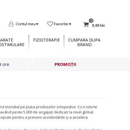
0
Contul meu
Favorite
0,00 lei
PARATE
FIZIOTERAPIE
CUMPARA DUPA
OSTIMULARE
BRAND
4 ore
PROMOȚII
erul mondial pe piața produselor ortopedice. Cu o istorie
vând peste 5.000 de angajați dedicați la nivel global.
epute pentru a preveni accidentările și a accelera