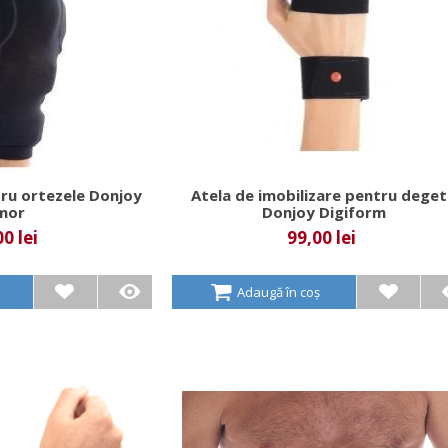
ru ortezele Donjoy
Atela de imobilizare pentru dege
mor
Donjoy Digiform
0 lei
99,00 lei
Adaugă în coș