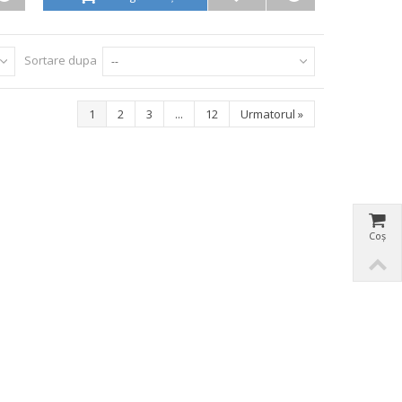
Sortare dupa
--
1
2
3
...
12
Urmatorul
»
Coș