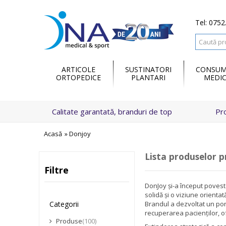
Tel: 0752
ARTICOLE
SUSTINATORI
CONSUM
ORTOPEDICE
PLANTARI
MEDIC
Calitate garantată, branduri de top
Pr
Acasă
»
Donjoy
Lista produselor 
Filtre
DonJoy și-a început poveste
solidă și o viziune orient
Brandul a dezvoltat un por
Categorii
recuperarea pacienților, ofe
Produse
(100)