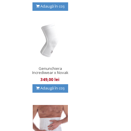
Adaugă în coș
Genunchiera
Incrediwear x Novak
Djokovic
349,00 lei
Adaugă în coș