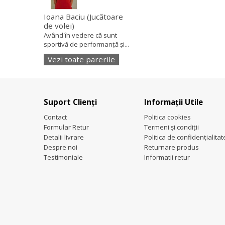
Ioana Baciu
(Jucătoare
de volei)
Având în vedere că sunt
sportivă de performanță și...
Vezi toate parerile
Suport Clienți
Informații Utile
Contact
Politica cookies
Formular Retur
Termeni și condiții
Detalii livrare
Politica de confidențialitat
Despre noi
Returnare produs
Testimoniale
Informatii retur