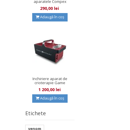
aparatele Compex
cu fire...
290,00 lei
Adaugă în coș
Inchiriere aparat de
crioterapie Game
Ready
1 200,00 lei
Adaugă în coș
Etichete
venom