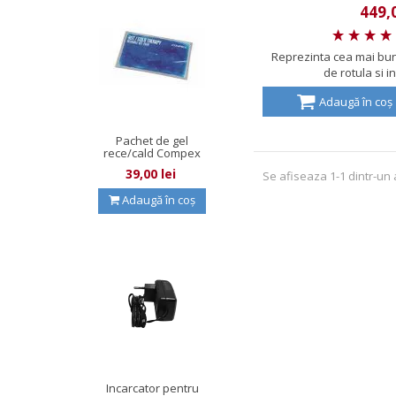
449,0
Reprezinta cea mai bun
de rotula si in
Adaugă în coș
Pachet de gel
rece/cald Compex
39,00 lei
Se afiseaza 1-1 dintr-un a
Adaugă în coș
Incarcator pentru