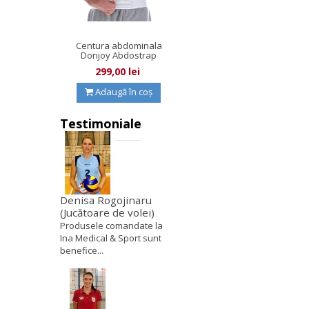
Centura abdominala
Donjoy Abdostrap
2.0
299,00 lei
Adaugă în coș
Testimoniale
Denisa Rogojinaru
(Jucătoare de volei)
Produsele comandate la
Ina Medical & Sport sunt
benefice...