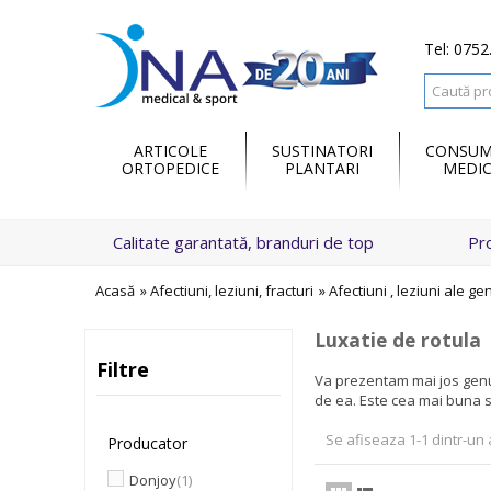
Tel: 0752
ARTICOLE
SUSTINATORI
CONSUM
ORTOPEDICE
PLANTARI
MEDIC
Calitate garantată, branduri de top
Pr
Acasă
»
Afectiuni, leziuni, fracturi
»
Afectiuni , leziuni ale g
Luxatie de rotula
Filtre
Va prezentam mai jos gen
de ea. Este cea mai buna s
Se afiseaza 1-1 dintr-un a
Producator
Donjoy
(1)