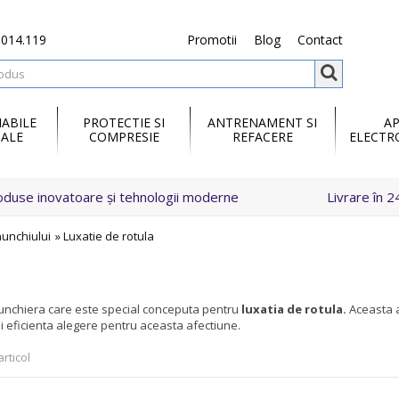
.014.119
Promotii
Blog
Contact
ABILE
PROTECTIE SI
ANTRENAMENT SI
A
ALE
COMPRESIE
REFACERE
ELECTR
oduse inovatoare și tehnologii moderne
Livrare în 2
enunchiului
»
Luxatie de rotula
unchiera care este special conceputa pentru
luxatia de rotula.
Aceasta a
i eficienta alegere pentru aceasta afectiune.
rticol