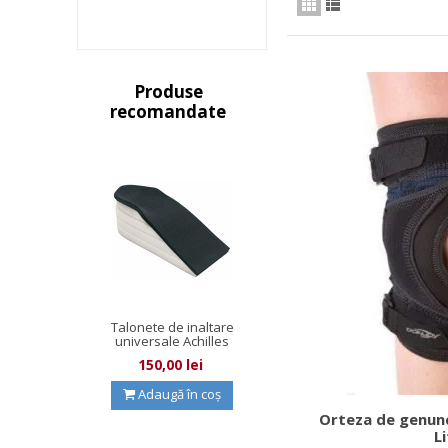
Produse
recomandate
Talonete de inaltare
universale Achilles
Wedge
150,00 lei
Adaugă în coș
Orteza de genunc
L