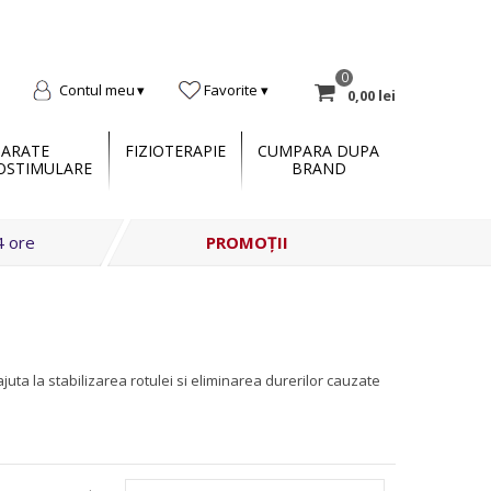
0
Contul meu
Favorite
0,00 lei
PARATE
FIZIOTERAPIE
CUMPARA DUPA
OSTIMULARE
BRAND
4 ore
PROMOȚII
juta la stabilizarea rotulei si eliminarea durerilor cauzate