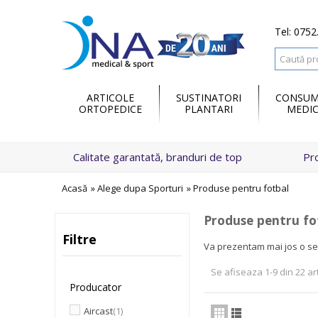
Tel: 0752
ARTICOLE
SUSTINATORI
CONSUM
ORTOPEDICE
PLANTARI
MEDIC
Calitate garantată, branduri de top
Pr
Acasă
»
Alege dupa Sporturi
»
Produse pentru fotbal
Produse pentru fo
Filtre
Va prezentam mai jos o sel
Se afiseaza 1-9 din 22 ar
Producator
Aircast
(1)