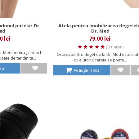
donul patelar Dr.
Atela pentru imobilizarea degetel
ed
Dr. Med
0 lei
79,00 lei
( 3 Pareri)
r. Med pentru genunchi
Orteza pentru deget de la Dr. Med este o at
zate de tendinita...
cu ajutorul careia se poate...
aza
Adaugă în coș