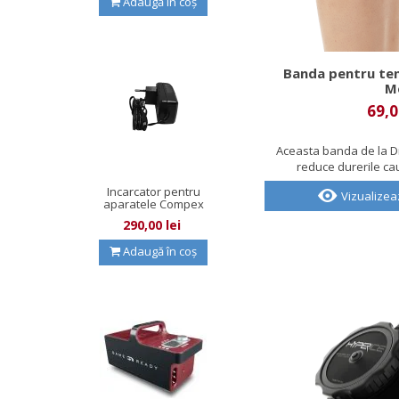
Adaugă în coș
Banda pentru ten
M
69,0
Aceasta banda de la D
reduce durerile cau
Incarcator pentru
Vizualize
aparatele Compex
cu fire...
290,00 lei
Adaugă în coș