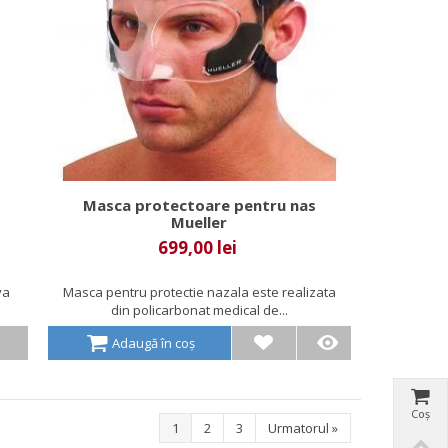
Masca protectoare pentru nas
Mueller
699,00 lei
va
Masca pentru protectie nazala este realizata
din policarbonat medical de...
Adaugă în coș
Coș
1
2
3
Urmatorul
»