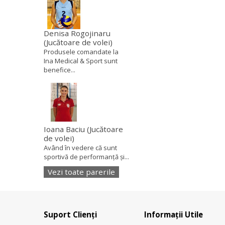
Denisa Rogojinaru
(Jucătoare de volei)
Produsele comandate la
Ina Medical & Sport sunt
benefice...
Ioana Baciu
(Jucătoare
de volei)
Având în vedere că sunt
sportivă de performanță și...
Vezi toate parerile
Suport Clienți
Informații Utile