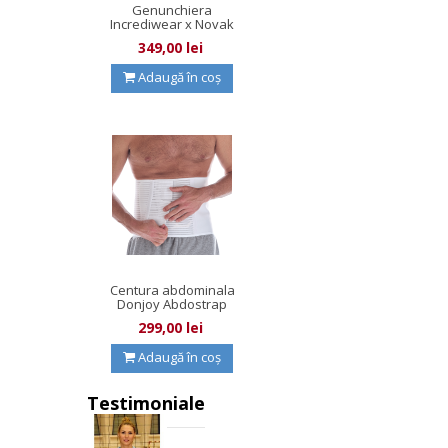
Genunchiera
Incrediwear x Novak
Djokovic
349,00 lei
Adaugă în coș
Centura abdominala
Donjoy Abdostrap
2.0
299,00 lei
Adaugă în coș
Testimoniale