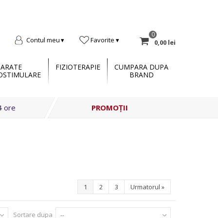
0
Contul meu
Favorite
0,00 lei
PARATE
FIZIOTERAPIE
CUMPARA DUPA
OSTIMULARE
BRAND
4 ore
PROMOȚII
1
2
3
Urmatorul
»
Sortare dupa
--