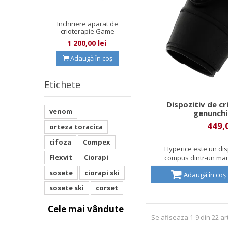
Inchiriere aparat de
crioterapie Game
Ready
1 200,00 lei
Adaugă în coș
Etichete
Dispozitiv de c
venom
genunchi
449,0
orteza toracica
cifoza
Compex
Hyperice este un dis
Flexvit
Ciorapi
compus dintr-un man
sosete
ciorapi ski
Adaugă în coș
sosete ski
corset
Cele mai vândute
Se afiseaza 1-9 din 22 ar