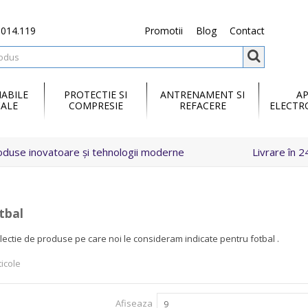
.014.119
Promotii
Blog
Contact
ABILE
PROTECTIE SI
ANTRENAMENT SI
A
ALE
COMPRESIE
REFACERE
ELECTR
oduse inovatoare și tehnologii moderne
Livrare în 2
tbal
ectie de produse pe care noi le consideram indicate pentru fotbal .
ticole
Afiseaza
9