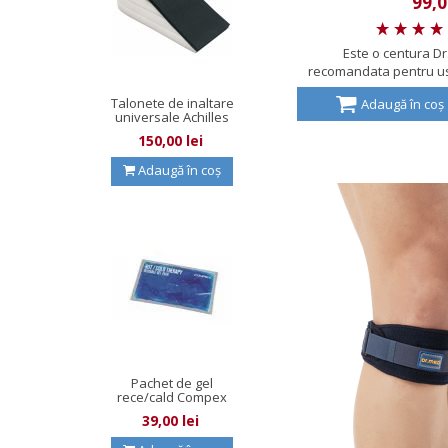
99,0
Este o centura D
recomandata pentru us
Ar
Talonete de inaltare
Adaugă în coș
universale Achilles
Wedge
150,00 lei
Adaugă în coș
Pachet de gel
rece/cald Compex
39,00 lei