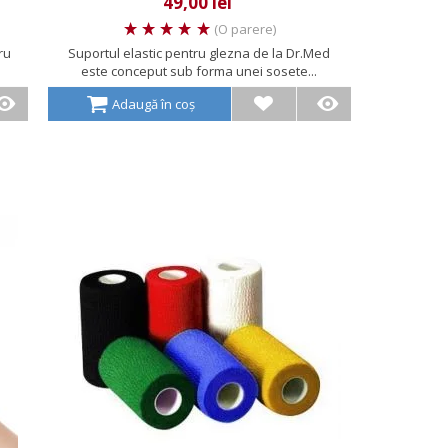
49,00 lei
(O parere)
ru
Suportul elastic pentru glezna de la Dr.Med
este conceput sub forma unei sosete...
Adaugă în coș