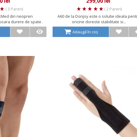
0 lei
299,00 lei
( 3 Pareri)
( 2 Pareri)
r.Med din neopren
A60 de la Donjoy este o solutie ideala pent
oara durere de spate .
oricine doreste stabilitate si...
e...
Adaugă în coș