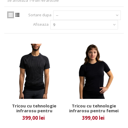
Se afiseaza 1-9 din 49 articole
Sortare dupa
--
Afiseaza
9
Tricou cu tehnologie
Tricou cu tehnologie
infrarosu pentru
infrarosu pentru femei
barbati Incrediwear
Incrediwear
399,00 lei
399,00 lei