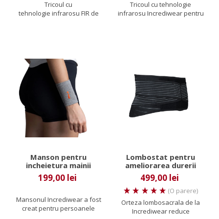
Tricoul cu
Tricoul cu tehnologie
tehnologie infrarosu FIR de
infrarosu Incrediwear pentru
la Incrediwear este un articol
femei este conceput pentru
de...
a...
Manson pentru
Lombostat pentru
incheietura mainii
ameliorarea durerii
Incrediwear
Incrediwear
199,00 lei
499,00 lei
(O parere)
Mansonul Incrediwear a fost
Orteza lombosacrala de la
creat pentru persoanele
Incrediwear reduce
care se confrunta cu