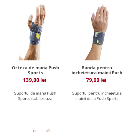
Orteza de mana Push
Banda pentru
Sports
incheietura mainii Push
Sports
139,00 lei
79,00 lei
Suportul de mana Push
Suportul pentru incheietura
Sports stabilizeaza
mainii de la Push Sports
articulatia incheieturii mainii
ofera compresie si
si este...
sustinere...