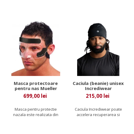
inflamatia, amelioreaza
durere,...
durerea si...
Masca protectoare
Caciula (beanie) unisex
pentru nas Mueller
Incrediwear
699,00 lei
215,00 lei
Masca pentru protectie
Caciula Incrediwear poate
nazala este realizata din
accelera recuperarea si
policarbonat medical de...
ameliora durerea pentru
cei...