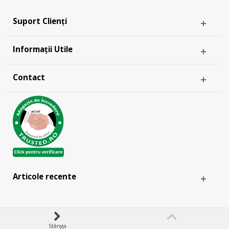
Suport Clienți
Informații Utile
Contact
Articole recente
Stânga
& -
ANPC
EU SOL