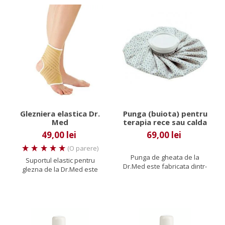
Glezniera elastica Dr.
Punga (buiota) pentru
Med
terapia rece sau calda
49,00 lei
69,00 lei
(O parere)
Punga de gheata de la
Suportul elastic pentru
Dr.Med este fabricata dintr-
glezna de la Dr.Med este
un material impermeabil,...
conceput sub forma unei
sosete...