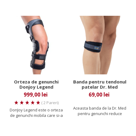
spate . Are...
Orteza de genunchi
Banda pentru tendonul
Donjoy Legend
patelar Dr. Med
999,00 lei
69,00 lei
( 2 Pareri)
Aceasta banda de la Dr. Med
DonJoy Legend este o orteza
pentru genunchi reduce
de genunchi mobila care si-a
durerile cauzate de
format de-a lungul...
tendinita...