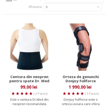
Afiseaza
9
Centura din neopren
Orteza de genunchi
pentru spate Dr. Med
Donjoy Fullforce
99,00 lei
1 990,00 lei
( 3 Pareri)
( 3 Pareri)
Este o centura Dr.Med din
Donjoy Fullforce este o
neopren recomandata
orteza usoara care ofera
pentru usoara durere de
protectie maxima la nivelul...