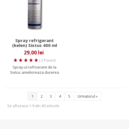
Spray refrigerant
(kelen) Sixtus 400 ml
29,00 lei
( 2 Pareri)
Spray-ul refricerant de la
Sixtus amelioreaza durerea
oferind racire imediata la...
1
2
3
4
5
Urmatorul
»
Se afiseaza 1-9 din 40 articole