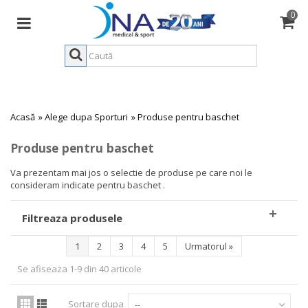
0
Acasă
»
Alege dupa Sporturi
»
Produse pentru baschet
Produse pentru baschet
Va prezentam mai jos o selectie de produse pe care noi le
consideram indicate pentru baschet .
Filtreaza produsele
1
2
3
4
5
Urmatorul
»
Se afiseaza 1-9 din 40 articole
Sortare dupa
--