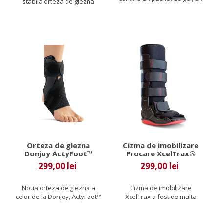
stabila orteza de glezna
manson care il imbraca,...
mobila, recomandarea...
Orteza de glezna
Cizma de imobilizare
Donjoy ActyFoot™
Procare XcelTrax®
299,00 lei
299,00 lei
Noua orteza de glezna a
Cizma de imobilizare
celor de la Donjoy, ActyFoot™
XcelTrax a fost de multa
va permite sa controlati...
vreme alegerea medicilor
care...