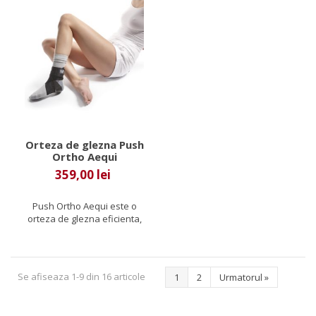
Orteza de glezna Push
Ortho Aequi
359,00 lei
Push Ortho Aequi este o
orteza de glezna eficienta,
care ofera un suport
pentru...
Se afiseaza 1-9 din 16 articole
1
2
Urmatorul
»