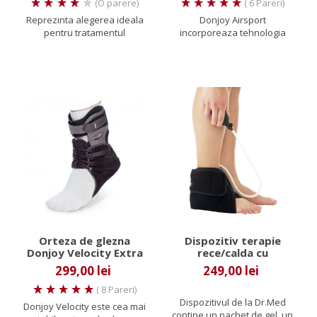
(O parere)
( 6 Pareri)
Reprezinta alegerea ideala
Donjoy Airsport
pentru tratamentul
incorporeaza tehnologia
functional al entorselor de...
compresiei pneumatice ,
atestata clinic...
Orteza de glezna
Dispozitiv terapie
Donjoy Velocity Extra
rece/calda cu
Support
compresie pentru
299,00 lei
249,00 lei
glezna
( 8 Pareri)
Dispozitivul de la Dr.Med
Donjoy Velocity este cea mai
contine un pachet de gel, un