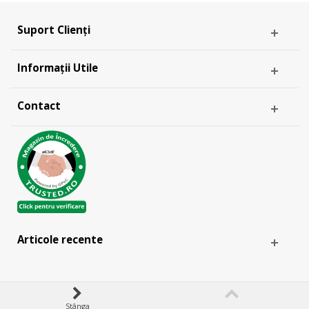
Suport Clienți
Informații Utile
Contact
Articole recente
Stânga
& -
ANPC
EU SOL