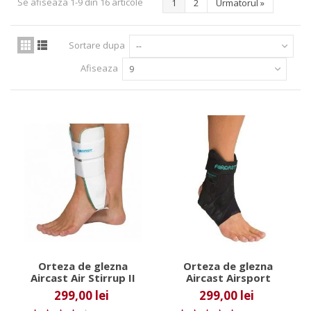
Se afiseaza 1-9 din 16 articole
1
2
Urmatorul
»
Sortare dupa
--
Afiseaza
9
Orteza de glezna
Orteza de glezna
Aircast Air Stirrup II
Aircast Airsport
299,00 lei
299,00 lei