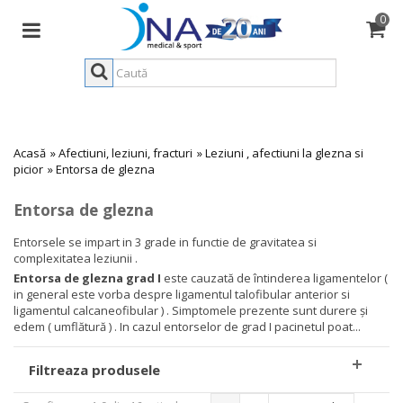
0
Acasă
»
Afectiuni, leziuni, fracturi
»
Leziuni , afectiuni la glezna si
picior
»
Entorsa de glezna
Entorsa de glezna
Entorsele se impart in 3 grade in functie de gravitatea si
complexitatea leziunii .
Entorsa de glezna grad I
este cauzată de întinderea ligamentelor (
in general este vorba despre ligamentul talofibular anterior si
ligamentul calcaneofibular ) . Simptomele prezente sunt durere şi
edem ( umflătură ) . In cazul entorselor de grad I pacinetul poat...
Filtreaza produsele