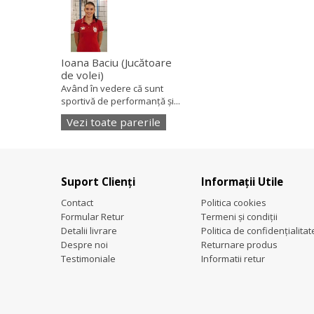
Ioana Baciu
(Jucătoare
de volei)
Având în vedere că sunt
sportivă de performanță și...
Vezi toate parerile
Suport Clienți
Informații Utile
Contact
Politica cookies
Formular Retur
Termeni și condiții
Detalii livrare
Politica de confidențialitat
Despre noi
Returnare produs
Testimoniale
Informatii retur