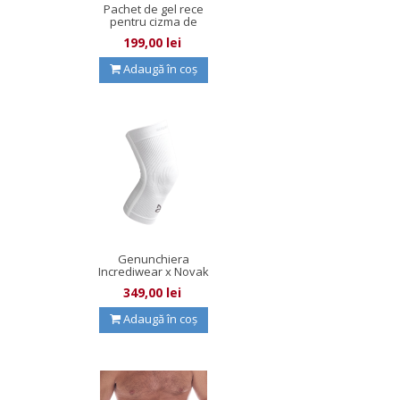
Pachet de gel rece
pentru cizma de
imobilizare...
199,00 lei
Adaugă în coș
Genunchiera
Incrediwear x Novak
Djokovic
349,00 lei
Adaugă în coș