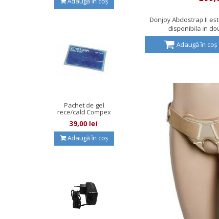
Adaugă în coș
Donjoy Abdostrap II es
disponibila in dou
Adaugă în coș
Pachet de gel
rece/cald Compex
39,00 lei
Adaugă în coș