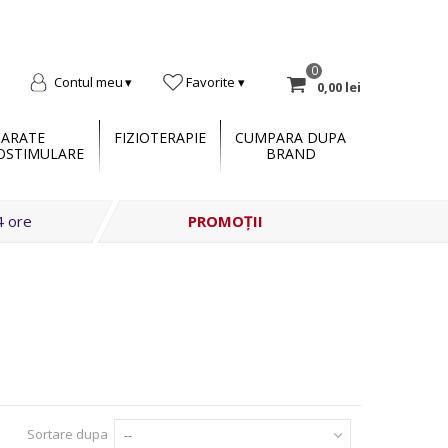
0
Contul meu
Favorite
0,00 lei
PARATE
FIZIOTERAPIE
CUMPARA DUPA
OSTIMULARE
BRAND
4 ore
PROMOȚII
Sortare dupa
--