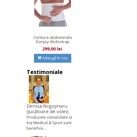
Centura abdominala
Donjoy Abdostrap
2.0
299,00 lei
Adaugă în coș
Testimoniale
Denisa Rogojinaru
(Jucătoare de volei)
Produsele comandate la
Ina Medical & Sport sunt
benefice...