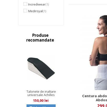
Incrediwear
(1)
Mediroyal
(1)
Produse
recomandate
Talonete de inaltare
universale Achilles
Centura abdo
Wedge
Abdos
150,00 lei
299,0