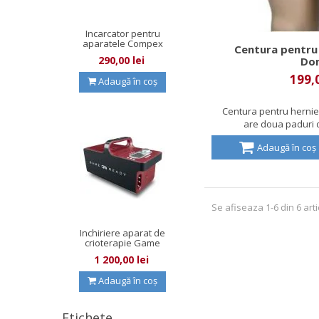
Incarcator pentru
aparatele Compex
Centura pentru 
cu fire...
290,00 lei
Do
199,0
Adaugă în coș
Centura pentru hernie
are doua paduri d
Adaugă în coș
Se afiseaza 1-6 din 6 arti
Inchiriere aparat de
crioterapie Game
Ready
1 200,00 lei
Adaugă în coș
Etichete