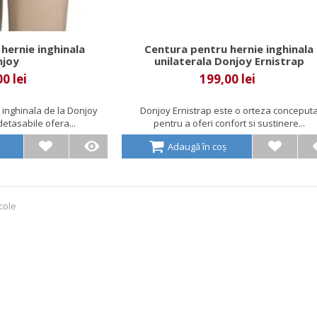
hernie inghinala
Centura pentru hernie inghinala
njoy
unilaterala Donjoy Ernistrap
0 lei
199,00 lei
 inghinala de la Donjoy
Donjoy Ernistrap este o orteza conceput
etasabile ofera...
pentru a oferi confort si sustinere...
Adaugă în coș
cole