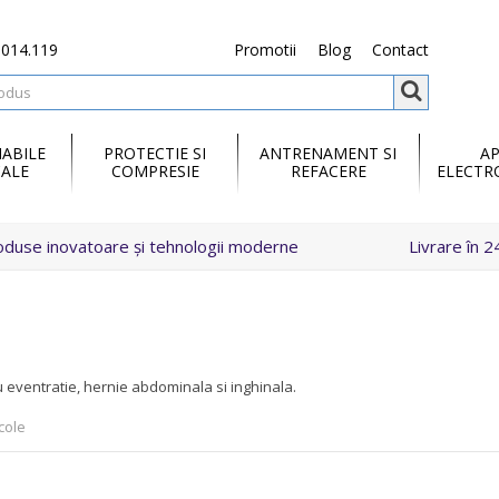
.014.119
Promotii
Blog
Contact
ABILE
PROTECTIE SI
ANTRENAMENT SI
A
ALE
COMPRESIE
REFACERE
ELECTR
oduse inovatoare și tehnologii moderne
Livrare în 2
eventratie, hernie abdominala si inghinala.
cole