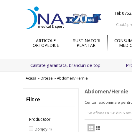
Tel: 0752
ARTICOLE
SUSTINATORI
CONSUM
ORTOPEDICE
PLANTARI
MEDIC
Calitate garantată, branduri de top
Pr
Acasă
»
Orteze
»
Abdomen/Hernie
Abdomen/Hernie
Filtre
Centuri abdominale pentru 
Se afiseaza 1-6 din 6 arti
Producator
Donjoy
(4)