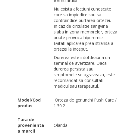
formularului
Nu exista afectiuni cunoscute
care sa impiedice sau sa
contraindice purtarea ortezei.
In caz de circulatie sangvina
slaba in zona membrelor, orteza
poate provoca hiperemie.
Evitati aplicarea prea stransa a
ortezei la inceput.
Durerea este intotdeauna un
semnal de avertizare. Daca
durerea persista sau
simptomele se agraveaza, este
recomandat sa consultati
medicul sau terapeutul.
Model/Cod
Orteza de genunchi Push Care /
produs
1.30.2
Tara de
provenienta
Olanda
a marcii