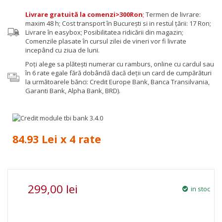
Livrare gratuită la comenzi>300Ron
;
Termen de livrare:
maxim 48 h; Cost transport în București si in restul țării: 17 Ron;
Livrare în easybox; Posibilitatea ridicării din magazin;
Comenzile plasate în cursul zilei de vineri vor fi livrate
incepând cu ziua de luni.
Poţi alege sa plăteşti numerar cu ramburs, online cu cardul sau
în 6 rate egale fără dobândă dacă deții un card de cumpărături
la următoarele bănci: Credit Europe Bank, Banca Transilvania,
Garanti Bank, Alpha Bank, BRD).
84.93 Lei x 4 rate
299,00 lei
in stoc