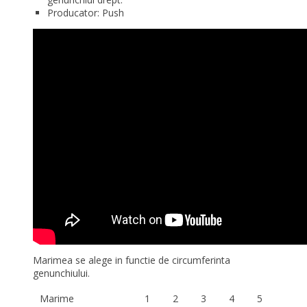
Producator: Push
Marimea se alege in functie de circumferinta
genunchiului.
Marime
1
2
3
4
5