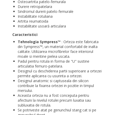
Osteoartrita patelo-femurala
Durere retropatelara
Sindromul durerii patelo-femurale
Instabilitate rotuliana
Artrita reumatoida
Instabilitate usoară articulara
Caracteristici
Tehnologia Sympress™
: Orteza este fabricata
din Sympress™, un material confortabil de inalta
calitate. Utilizarea microfibrelor face interiorul
moale si mentine pielea uscata.
Padul pentru rotula in forma de "U" sustine
articulatia femuro-patelara.
Designul cu deschiderea partii superioare a ortezei
permite aplicarea cu usurinta a ortezei.
Designul anatomic si captuseala din silicon
contribuie la fixarea ortezei in pozitie in timpul
mersului.
Aceasta orteza nu a fost conceputa pentru
afectiuni la nivelul rotulei precum luxatia sau
subluxatia de rotula.
Se potriveste atat pe genunchiul stang cat si pe
genunchiul drept.