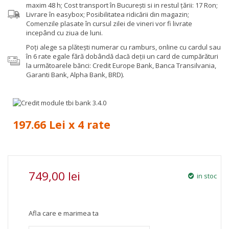
maxim 48 h; Cost transport în București si in restul țării: 17 Ron;
Livrare în easybox; Posibilitatea ridicării din magazin;
Comenzile plasate în cursul zilei de vineri vor fi livrate
incepând cu ziua de luni.
Poţi alege sa plăteşti numerar cu ramburs, online cu cardul sau
în 6 rate egale fără dobândă dacă deții un card de cumpărături
la următoarele bănci: Credit Europe Bank, Banca Transilvania,
Garanti Bank, Alpha Bank, BRD).
197.66 Lei x 4 rate
749,00 lei
in stoc
Afla care e marimea ta