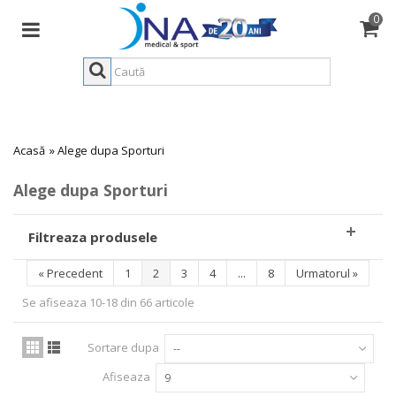
0
Acasă
»
Alege dupa Sporturi
Alege dupa Sporturi
Filtreaza produsele
«
Precedent
1
2
3
4
...
8
Urmatorul
»
Se afiseaza 10-18 din 66 articole
Sortare dupa
--
Afiseaza
9