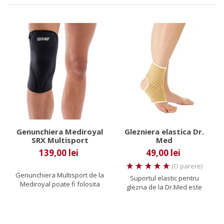
Genunchiera Mediroyal
Glezniera elastica Dr.
SRX Multisport
Med
139,00 lei
49,00 lei
(O parere)
Genunchiera Multisport de la
Suportul elastic pentru
Mediroyal poate fi folosita
glezna de la Dr.Med este
pentru a oferi un mic...
conceput sub forma unei
sosete...