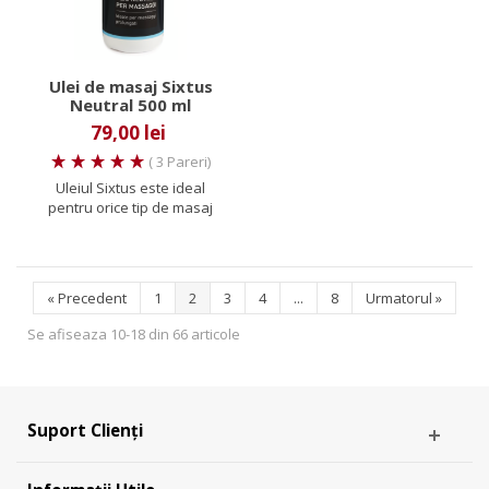
Ulei de masaj Sixtus
Neutral 500 ml
79,00 lei
( 3 Pareri)
Uleiul Sixtus este ideal
pentru orice tip de masaj
fiind un produs consacrat
in...
«
Precedent
1
2
3
4
...
8
Urmatorul
»
Se afiseaza 10-18 din 66 articole
Suport Clienți