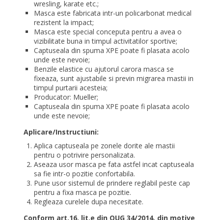
wresling, karate etc.;
Masca este fabricata intr-un policarbonat medical
rezistent la impact;
Masca este special conceputa pentru a avea o
vizibilitate buna in timpul activitatilor sportive;
Captuseala din spuma XPE poate fi plasata acolo
unde este nevoie;
Benzile elastice cu ajutorul carora masca se
fixeaza, sunt ajustabile si previn migrarea mastii in
timpul purtarii acesteia;
Producator: Mueller;
Captuseala din spuma XPE poate fi plasata acolo
unde este nevoie;
Aplicare/Instructiuni:
Aplica captuseala pe zonele dorite ale mastii
pentru o potrivire personalizata.
Aseaza usor masca pe fata astfel incat captuseala
sa fie intr-o pozitie confortabila.
Pune usor sistemul de prindere reglabil peste cap
pentru a fixa masca pe pozitie.
Regleaza curelele dupa necesitate.
Conform art.16, lit.e din OUG 34/2014, din motive