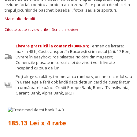
leziune faciala pentru a proteja acea zona. Este purtata de obicei in
timpul jocurilor de baschet, baseball, fotbal sau alte sporturi.
Mai multe detalii
|
Citeste toate review-urile
Scrie un review
Livrare gratuită la comenzi>300Ron
;
Termen de livrare:
maxim 48 h; Cost transport în București si in restul țării: 17 Ron;
Livrare în easybox; Posibilitatea ridicării din magazin;
Comenzile plasate în cursul zilei de vineri vor fi livrate
incepând cu ziua de luni.
Poţi alege sa plăteşti numerar cu ramburs, online cu cardul sau
în 6 rate egale fără dobândă dacă deții un card de cumpărături
la următoarele bănci: Credit Europe Bank, Banca Transilvania,
Garanti Bank, Alpha Bank, BRD).
185.13 Lei x 4 rate