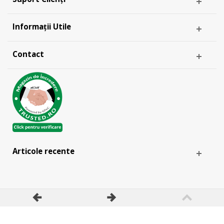
Informații Utile
Contact
Articole recente
& -
ANPC
EU SOL