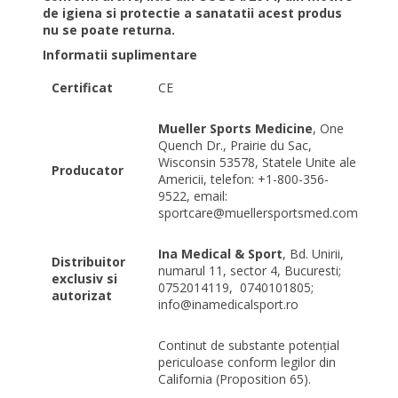
de igiena si protectie a sanatatii acest produs
nu se poate returna.
Informatii suplimentare
Certificat
CE
Mueller Sports Medicine
, One
Quench Dr., Prairie du Sac,
Wisconsin 53578, Statele Unite ale
Producator
Americii, telefon: +1-800-356-
9522, email:
sportcare@muellersportsmed.com
Ina Medical & Sport
, Bd. Unirii,
Distribuitor
numarul 11, sector 4, Bucuresti;
exclusiv si
0752014119, 0740101805;
autorizat
info@inamedicalsport.ro
Continut de substante potențial
periculoase conform legilor din
California (Proposition 65).