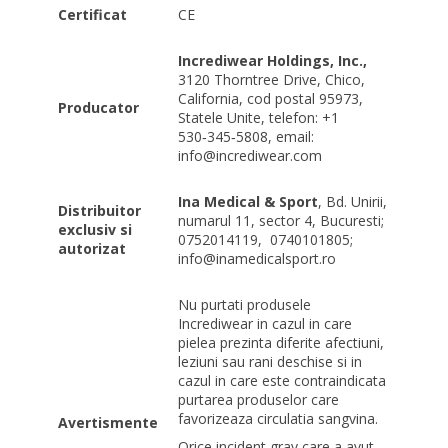
Certificat
CE
Incrediwear Holdings, Inc.,
3120 Thorntree Drive, Chico,
California, cod postal 95973,
Producator
Statele Unite, telefon: +1
530‑345‑5808, email:
info@incrediwear.com
Ina Medical & Sport
, Bd. Unirii,
Distribuitor
numarul 11, sector 4, Bucuresti;
exclusiv si
0752014119,
0740101805;
autorizat
info@inamedicalsport.ro
Nu purtati produsele
Incrediwear in cazul in care
pielea prezinta diferite afectiuni,
leziuni sau rani deschise si in
cazul in care este contraindicata
purtarea produselor care
favorizeaza circulatia sangvina.
Avertismente
Orice incident grav care a avut