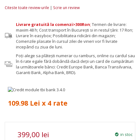
|
Citeste toate review-urile
Scrie un review
Livrare gratuită la comenzi>300Ron
;
Termen de livrare:
maxim 48 h; Cost transport în București si in restul țării: 17 Ron;
Livrare în easybox; Posibilitatea ridicării din magazin;
Comenzile plasate în cursul zilei de vineri vor fi livrate
incepând cu ziua de luni.
Poţi alege sa plăteşti numerar cu ramburs, online cu cardul sau
în 6 rate egale fără dobândă dacă deții un card de cumpărături
la următoarele bănci: Credit Europe Bank, Banca Transilvania,
Garanti Bank, Alpha Bank, BRD).
109.98 Lei x 4 rate
399,00 lei
in stoc