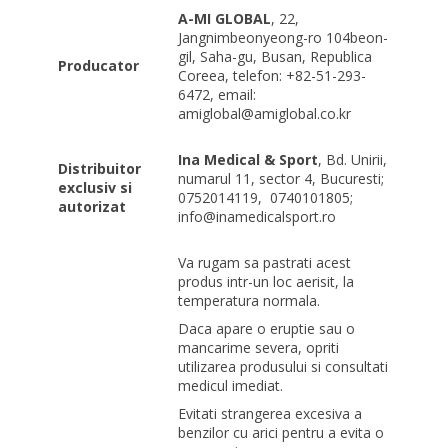
A-MI GLOBAL
, 22,
Jangnimbeonyeong-ro 104beon-
gil, Saha-gu, Busan, Republica
Producator
Coreea, telefon: +82-51-293-
6472, email:
amiglobal@amiglobal.co.kr
Ina Medical & Sport
, Bd. Unirii,
Distribuitor
numarul 11, sector 4, Bucuresti;
exclusiv si
0752014119,
0740101805;
autorizat
info@inamedicalsport.ro
Va rugam sa pastrati acest
produs intr-un loc aerisit, la
temperatura normala.
Daca apare o eruptie sau o
mancarime severa, opriti
utilizarea produsului si consultati
medicul imediat.
Evitati strangerea excesiva a
benzilor cu arici pentru a evita o