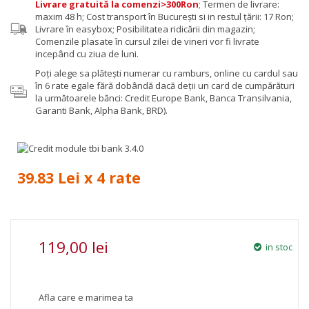
Livrare gratuită la comenzi>300Ron
;
Termen de livrare:
maxim 48 h; Cost transport în București si in restul țării: 17 Ron;
Livrare în easybox; Posibilitatea ridicării din magazin;
Comenzile plasate în cursul zilei de vineri vor fi livrate
incepând cu ziua de luni.
Poţi alege sa plăteşti numerar cu ramburs, online cu cardul sau
în 6 rate egale fără dobândă dacă deții un card de cumpărături
la următoarele bănci: Credit Europe Bank, Banca Transilvania,
Garanti Bank, Alpha Bank, BRD).
39.83 Lei x 4 rate
119,00 lei
in stoc
Afla care e marimea ta