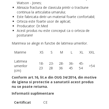
Watson
-
Jones;
Aliniaza fractura de clavicula printr-o tractiune
continua la articulatia umarului;
Este fabricata dintr-un material foarte confortabil;
Orteza este foarte usor de aplicat;
Producator: Dr.Med
Acest produs nu este conceput ca o orteza de
posturare!
Marimea se alege in functie de latimea umerilor.
Marime
XS
S
M
L
XL
XXL
Latimea
18-
23-
28-
36-
45-
umerilor
>54
23
28
36
45
54
(cm)
Conform art.16, lit.e din OUG 34/2014, din motive
de igiena si protectie a sanatatii acest produs
nu se poate returna.
Informatii suplimentare
Certificat
CE