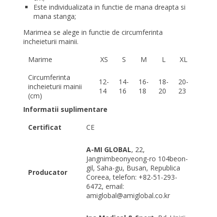
Este individualizata in functie de mana dreapta si
mana stanga;
Marimea se alege in functie de circumferinta
incheieturii mainii.
Marime
XS
S
M
L
XL
Circumferinta
12-
14-
16-
18-
20-
incheieturii mainii
14
16
18
20
23
(cm)
Informatii suplimentare
Certificat
CE
A-MI GLOBAL
, 22,
Jangnimbeonyeong-ro 104beon-
gil, Saha-gu, Busan, Republica
Producator
Coreea, telefon: +82-51-293-
6472, email:
amiglobal@amiglobal.co.kr