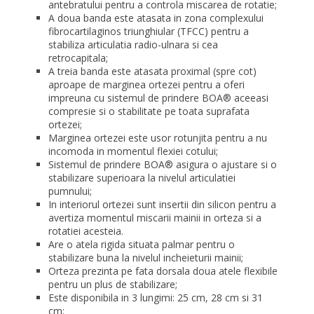
antebratului pentru a controla miscarea de rotatie;
A doua banda este atasata in zona complexului
fibrocartilaginos triunghiular (TFCC) pentru a
stabiliza articulatia radio-ulnara si cea
retrocapitala;
A treia banda este atasata proximal (spre cot)
aproape de marginea ortezei pentru a oferi
impreuna cu sistemul de prindere BOA® aceeasi
compresie si o stabilitate pe toata suprafata
ortezei;
Marginea ortezei este usor rotunjita pentru a nu
incomoda in momentul flexiei cotului;
Sistemul de prindere BOA® asigura o ajustare si o
stabilizare superioara la nivelul articulatiei
pumnului;
In interiorul ortezei sunt insertii din silicon pentru a
avertiza momentul miscarii mainii in orteza si a
rotatiei acesteia.
Are o atela rigida
situata palmar pentru o
stabilizare buna la nivelul incheieturii mainii;
Orteza prezinta pe fata dorsala doua atele flexibile
pentru un plus de stabilizare;
Este disponibila in 3 lungimi: 25 cm, 28 cm si 31
cm;