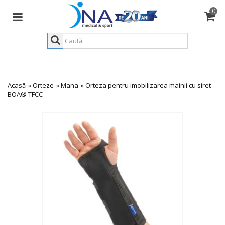
0
Acasă
»
Orteze
»
Mana
»
Orteza pentru imobilizarea mainii cu siret
BOA® TFCC