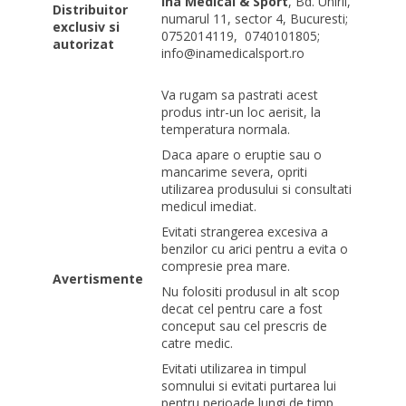
Ina Medical & Sport
, Bd. Unirii,
Distribuitor
numarul 11, sector 4, Bucuresti;
exclusiv si
0752014119,
0740101805;
autorizat
info@inamedicalsport.ro
Va rugam sa pastrati acest
produs intr-un loc aerisit, la
temperatura normala.
Daca apare o eruptie sau o
mancarime severa, opriti
utilizarea produsului si consultati
medicul imediat.
Evitati strangerea excesiva a
benzilor cu arici pentru a evita o
compresie prea mare.
Avertismente
Nu folositi produsul in alt scop
decat cel pentru care a fost
conceput sau cel prescris de
catre medic.
Evitati utilizarea in timpul
somnului si evitati purtarea lui
pentru perioade lungi de timp.