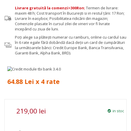
Livrare gratuită la comenzi>300Ron
;
Termen de livrare:
maxim 48 h; Cost transport în București si in restul țării: 17 Ron;
Livrare în easybox; Posibilitatea ridicării din magazin;
Comenzile plasate în cursul zilei de vineri vor fi livrate
incepând cu ziua de luni.
Poţi alege sa plăteşti numerar cu ramburs, online cu cardul sau
în 6 rate egale fără dobândă dacă deții un card de cumpărături
la următoarele bănci: Credit Europe Bank, Banca Transilvania,
Garanti Bank, Alpha Bank, BRD).
64.88 Lei x 4 rate
219,00 lei
in stoc