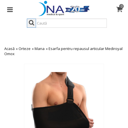
0
Acasă
»
Orteze
»
Mana
»
Esarfa pentru repausul articular Mediroyal
Omox