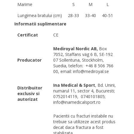
Marime
S
M
L
Lungimea bratului (cm)
28-33
33-40
40-51
Informatii suplimentare
Certificat
CE
Mediroyal Nordic AB,
Box
7052, Staffans väg 6 B, SE-192
Producator
07 Sollentuna, Stockholm,
Suedia, telefon:
+46 8 506 766
00, email: info@mediroyal.se
Ina Medical & Sport
, Bd. Unirii,
Distribuitor
numarul 11, sector 4, Bucuresti;
exclusiv si
0752014119,
0740101805;
autorizat
info@inamedicalsport.ro
Pacientii cu fracturi instabile nu
trebuie sa utilizeze acest produs
decat daca fractura a fost
stabilizata.