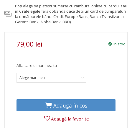
Poţi alege sa plăteşti numerar cu ramburs, online cu cardul sau
în 6 rate egale fără dobândă dacă deții un card de cumpărături
la următoarele bănci: Credit Europe Bank, Banca Transilvania,
Garanti Bank, Alpha Bank, BRD).
79,00 lei
In stoc
Afla care e marimea ta
Alege marimea
Adaugă în coș
Adaugă la favorite