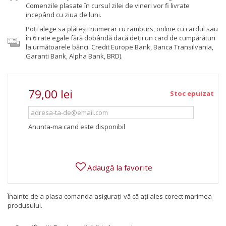
Comenzile plasate în cursul zilei de vineri vor fi livrate
incepând cu ziua de luni.
Poţi alege sa plăteşti numerar cu ramburs, online cu cardul sau
în 6 rate egale fără dobândă dacă deții un card de cumpărături
la următoarele bănci: Credit Europe Bank, Banca Transilvania,
Garanti Bank, Alpha Bank, BRD).
79,00 lei
Stoc epuizat
Anunta-ma cand este disponibil
Adaugă la favorite
Înainte de a plasa comanda asigurați-vă că ați ales corect marimea
produsului.