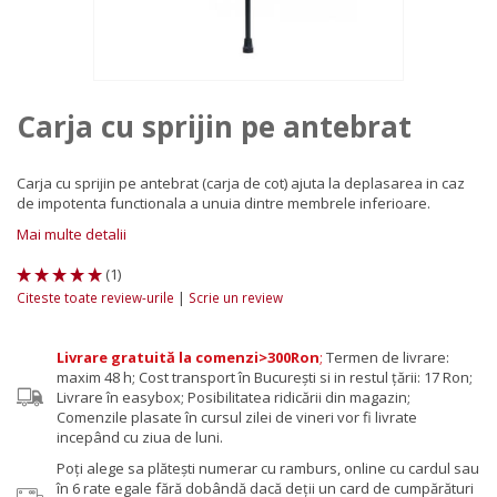
Carja cu sprijin pe antebrat
Carja cu sprijin pe antebrat (carja de cot) ajuta la deplasarea in caz
de impotenta functionala a unuia dintre membrele inferioare.
Mai multe detalii
(
1
)
|
Citeste toate review-urile
Scrie un review
Livrare gratuită la comenzi>300Ron
;
Termen de livrare:
maxim 48 h; Cost transport în București si in restul țării: 17 Ron;
Livrare în easybox; Posibilitatea ridicării din magazin;
Comenzile plasate în cursul zilei de vineri vor fi livrate
incepând cu ziua de luni.
Poţi alege sa plăteşti numerar cu ramburs, online cu cardul sau
în 6 rate egale fără dobândă dacă deții un card de cumpărături