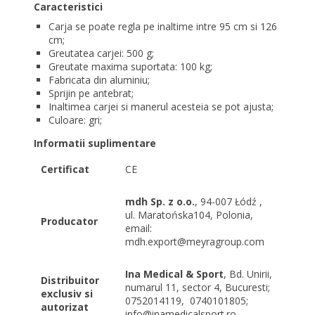
Caracteristici
Carja se poate regla pe inaltime intre 95 cm si 126
cm;
Greutatea carjei: 500 g;
Greutate maxima suportata: 100 kg;
Fabricata din aluminiu;
Sprijin pe antebrat;
Inaltimea carjei si manerul acesteia se pot ajusta;
Culoare: gri;
Informatii suplimentare
Certificat
CE
mdh Sp. z o.o.
, 94-007 Łódź ,
ul. Maratońska104, Polonia,
Producator
email:
mdh.export@meyragroup.com
Ina Medical & Sport
, Bd. Unirii,
Distribuitor
numarul 11, sector 4, Bucuresti;
exclusiv si
0752014119,
0740101805;
autorizat
info@inamedicalsport.ro