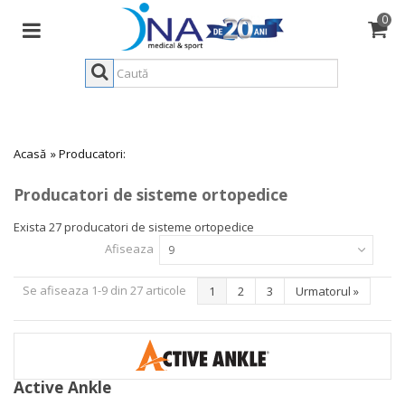
0
Acasă
»
Producatori:
Producatori de sisteme ortopedice
Exista 27 producatori de sisteme ortopedice
Afiseaza
9
Se afiseaza 1-9 din 27 articole
1
2
3
Urmatorul
»
Active Ankle