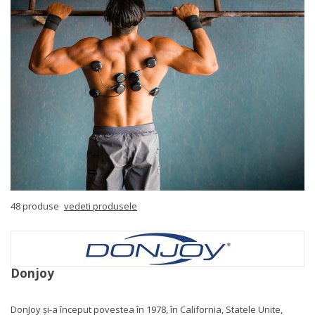
48 produse
vedeti produsele
Donjoy
DonJoy și-a început povestea în 1978, în California, Statele Unite,