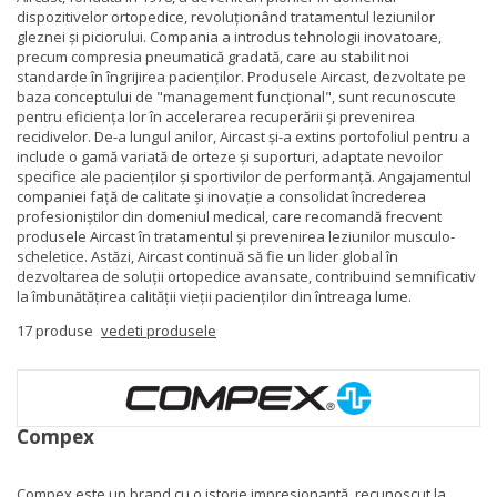
dispozitivelor ortopedice, revoluționând tratamentul leziunilor
gleznei și piciorului. Compania a introdus tehnologii inovatoare,
precum compresia pneumatică gradată, care au stabilit noi
standarde în îngrijirea pacienților. Produsele Aircast, dezvoltate pe
baza conceptului de "management funcțional", sunt recunoscute
pentru eficiența lor în accelerarea recuperării și prevenirea
recidivelor. De-a lungul anilor, Aircast și-a extins portofoliul pentru a
include o gamă variată de orteze și suporturi, adaptate nevoilor
specifice ale pacienților și sportivilor de performanță. Angajamentul
companiei față de calitate și inovație a consolidat încrederea
profesioniștilor din domeniul medical, care recomandă frecvent
produsele Aircast în tratamentul și prevenirea leziunilor musculo-
scheletice. Astăzi, Aircast continuă să fie un lider global în
dezvoltarea de soluții ortopedice avansate, contribuind semnificativ
la îmbunătățirea calității vieții pacienților din întreaga lume.
17 produse
vedeti produsele
Compex
Compex este un brand cu o istorie impresionantă, recunoscut la