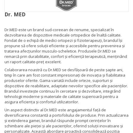
Dr. MED
Dr.MED este un brand sud-coreean de renume, specializat în
dezvoltarea de dispozitive medicale ortopedice de înaltă calitate.
Fondat de o echipă de medici ortopezi și fizioterapeuți, brandul își
propune să ofere soluții eficiente și accesibile pentru prevenirea și
tratarea afecțiunilor musculo-scheletice. Produsele Dr.MED se
remarcă prin durabilitate, confort și eficiență terapeutică, menținând
un raport calitate-preț excelent.
Colaborarea noastră cu Dr.MED se desfășoară de peste șapte ani,
timp în care am fost constant impresionați de inovația și fiabilitatea
produselor oferite. Gama variată include orteze, suporturi și
dispozitive de reabilitare, adaptate nevoilor specifice ale pacienților.
Brandul investește continuu în cercetare și dezvoltare, integrând
tehnologii moderne și materiale de calitate superioară pentru a
asigura eficiența și confortul utilizatorilor.
Un aspect distinctiv al Dr.MED este angajamentul față de
diversificarea constantă a portofoliului de produse. Prin actualizarea
și extinderea gamei, brandul răspunde prompt cerințelor în
schimbare ale pieței și ale pacienților, oferind soluții inovatoare și
personalizate. Această abordare proactivă consolidează poziția