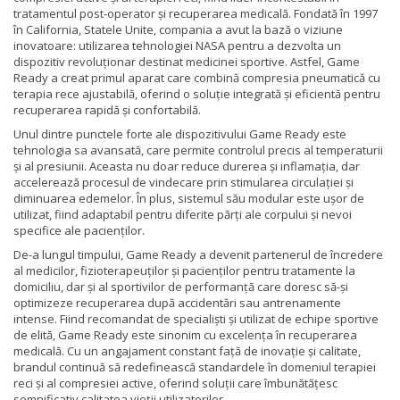
tratamentul post-operator și recuperarea medicală. Fondată în 1997
în California, Statele Unite, compania a avut la bază o viziune
inovatoare: utilizarea tehnologiei NASA pentru a dezvolta un
dispozitiv revoluționar destinat medicinei sportive. Astfel, Game
Ready a creat primul aparat care combină compresia pneumatică cu
terapia rece ajustabilă, oferind o soluție integrată și eficientă pentru
recuperarea rapidă și confortabilă.
Unul dintre punctele forte ale dispozitivului Game Ready este
tehnologia sa avansată, care permite controlul precis al temperaturii
și al presiunii. Aceasta nu doar reduce durerea și inflamația, dar
accelerează procesul de vindecare prin stimularea circulației și
diminuarea edemelor. În plus, sistemul său modular este ușor de
utilizat, fiind adaptabil pentru diferite părți ale corpului și nevoi
specifice ale pacienților.
De-a lungul timpului, Game Ready a devenit partenerul de încredere
al medicilor, fizioterapeuților și pacienților pentru tratamente la
domiciliu, dar și al sportivilor de performanță care doresc să-și
optimizeze recuperarea după accidentări sau antrenamente
intense. Fiind recomandat de specialiști și utilizat de echipe sportive
de elită, Game Ready este sinonim cu excelența în recuperarea
medicală. Cu un angajament constant față de inovație și calitate,
brandul continuă să redefinească standardele în domeniul terapiei
reci și al compresiei active, oferind soluții care îmbunătățesc
semnificativ calitatea vieții utilizatorilor.