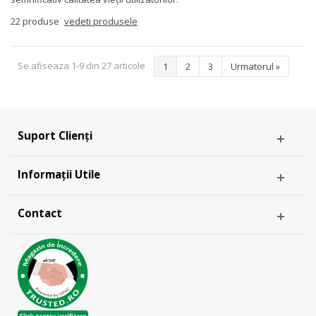
22 produse
vedeti produsele
Se afiseaza 1-9 din 27 articole
1
2
3
Urmatorul
»
Suport Clienți
Informații Utile
Contact