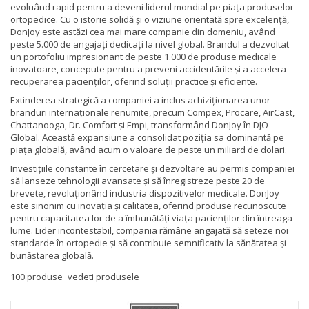
evoluând rapid pentru a deveni liderul mondial pe piața produselor
ortopedice. Cu o istorie solidă și o viziune orientată spre excelență,
DonJoy este astăzi cea mai mare companie din domeniu, având
peste 5.000 de angajați dedicați la nivel global. Brandul a dezvoltat
un portofoliu impresionant de peste 1.000 de produse medicale
inovatoare, concepute pentru a preveni accidentările și a accelera
recuperarea pacienților, oferind soluții practice și eficiente.
Extinderea strategică a companiei a inclus achiziționarea unor
branduri internaționale renumite, precum Compex, Procare, AirCast,
Chattanooga, Dr. Comfort și Empi, transformând DonJoy în DJO
Global. Această expansiune a consolidat poziția sa dominantă pe
piața globală, având acum o valoare de peste un miliard de dolari.
Investițiile constante în cercetare și dezvoltare au permis companiei
să lanseze tehnologii avansate și să înregistreze peste 20 de
brevete, revoluționând industria dispozitivelor medicale. DonJoy
este sinonim cu inovația și calitatea, oferind produse recunoscute
pentru capacitatea lor de a îmbunătăți viața pacienților din întreaga
lume. Lider incontestabil, compania rămâne angajată să seteze noi
standarde în ortopedie și să contribuie semnificativ la sănătatea și
bunăstarea globală.
100 produse
vedeti produsele