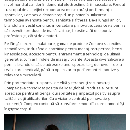
nivel mondial ca lider în domeniul electrostimulării musculare. Fondat
cu scopul de a sprijini recuperarea musculară și performanța
sportivilor, Compex a devenit rapid un pionier în utilizarea
tehnologiei avansate pentru sănătate și fitness. De-a lungul anilor,
brandul a investit continuu în cercetare și inovație, ceea ce i-a permis
să dezvolte produse de înaltă calitate, folosite atât de sportivi
profesioniști, cât și de amatori.
Pe lângă electrostimulatoare, gama de produse Compex s-a extins
semnificativ, incluzând dispozitive pentru masaj, recuperare, benzi
kinesiologice, accesorii pentru antrenament și tehnologii de ultimă
generație, cum ar fi rolele de masaj vibrante. Această diversificare a
permis brandului să se adreseze unui spectru larg de nevoi – de la
reabilitare medicală, până la optimizarea performanței sportive și
relaxarea musculară.
Prin parteneriate cu sportivi de elită și terapeuți recunoscuți,
Compex și-a consolidat poziția de lider global. Produsele lor sunt
apreciate pentru eficiența, durabilitatea și impactul pozitiv asupra
calității vieții utilizatorilor. Cu o viziune centrată pe inovație și
excelență, Compex continuă să transforme modul în care oamenii își
îngrijesc corpul.