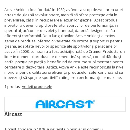
Active Ankle a fost fondată în 1989, având ca scop dezvoltarea unei
orteze de gleznă revoluționare, menită să ofere protecție atât în
prevenirea, cât și în recuperarea leziunilor gleznei. Acest produs
inovator a devenit rapid preferatul sportivilor de performanță, în
special al jucătorilor de volei și handbal, datorită designului său
eficient și confortabil. De-a lungul anilor, Active Ankle și-a extins
gama de produse, oferind o varietate de orteze și suporturi pentru
gleznă, adaptate nevoilor specifice ale sportivilor și persoanelor
active. În 2008, compania a fost achiziționată de Cramer Products, un
lider în domeniul produselor de medicină sportivă, consolidându-și
astfel poziția pe piață și beneficiind de resurse suplimentare pentru
cercetare și dezvoltare. Astăzi, Active Ankle este recunoscută la nivel
mondial pentru calitatea și eficiența produselor sale, continuând să
inoveze și să sprijine sportivii în atingerea performanțelor maxime.
1 produs
vedeti produsele
Aircast
Aircast, fondată în 1978, a devenit un pionier în domeniul