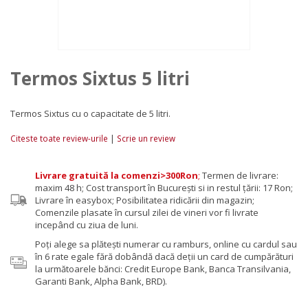
Termos Sixtus 5 litri
Termos Sixtus cu o capacitate de 5 litri.
|
Citeste toate review-urile
Scrie un review
Livrare gratuită la comenzi>300Ron
;
Termen de livrare:
maxim 48 h; Cost transport în București si in restul țării: 17 Ron;
Livrare în easybox; Posibilitatea ridicării din magazin;
Comenzile plasate în cursul zilei de vineri vor fi livrate
incepând cu ziua de luni.
Poţi alege sa plăteşti numerar cu ramburs, online cu cardul sau
în 6 rate egale fără dobândă dacă deții un card de cumpărături
la următoarele bănci: Credit Europe Bank, Banca Transilvania,
Garanti Bank, Alpha Bank, BRD).