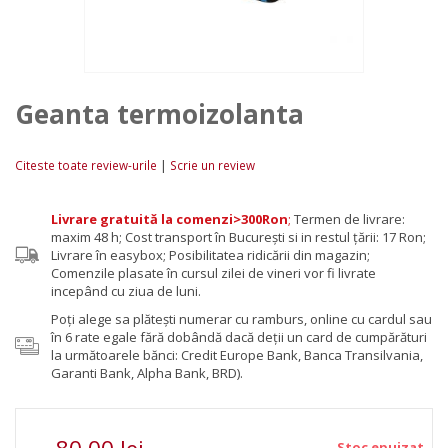
Geanta termoizolanta
|
Citeste toate review-urile
Scrie un review
Livrare gratuită la comenzi>300Ron
;
Termen de livrare:
maxim 48 h; Cost transport în București si in restul țării: 17 Ron;
Livrare în easybox; Posibilitatea ridicării din magazin;
Comenzile plasate în cursul zilei de vineri vor fi livrate
incepând cu ziua de luni.
Poţi alege sa plăteşti numerar cu ramburs, online cu cardul sau
în 6 rate egale fără dobândă dacă deții un card de cumpărături
la următoarele bănci: Credit Europe Bank, Banca Transilvania,
Garanti Bank, Alpha Bank, BRD).
Stoc epuizat