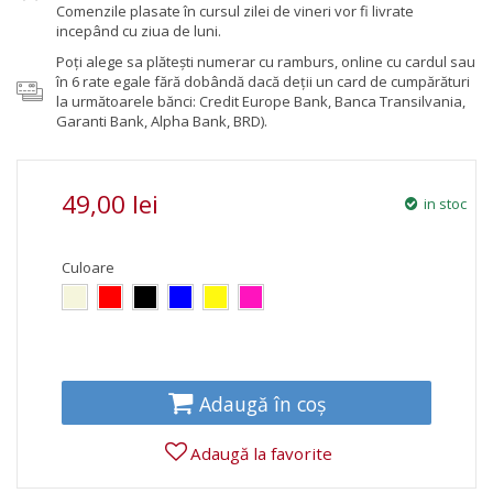
Comenzile plasate în cursul zilei de vineri vor fi livrate
incepând cu ziua de luni.
Poţi alege sa plăteşti numerar cu ramburs, online cu cardul sau
în 6 rate egale fără dobândă dacă deții un card de cumpărături
la următoarele bănci: Credit Europe Bank, Banca Transilvania,
Garanti Bank, Alpha Bank, BRD).
49,00 lei
in stoc
Culoare
Adaugă în coș
Adaugă la favorite