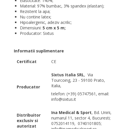
Elasticitate: 140%;
Material: 97% bumbac, 3% spandex (elastan);
Rezistent la apa;
Nu contine latex;
Hipoalergenic, adeziv acrilic;
Dimensiuni:
5 cm x 5 m;
Producator: Sixtus
Informatii suplimentare
Certificat
CE
Sixtus Italia SRL
,
Via
Tourcoing, 23 - 59100 Prato,
Italia,
Producator
telefon: (+39) 05747561, email:
info@sixtus.it
Ina Medical & Sport
, Bd. Unirii,
Distribuitor
numarul 11, sector 4, Bucuresti;
exclusiv si
0752014119,
0740101805;
autorizat
info@inamedicalsport.ro