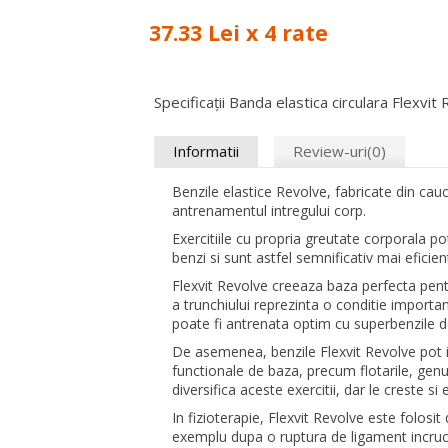
37.33 Lei x 4 rate
Specificații Banda elastica circulara Flexvit
Informatii
Review-uri(0)
Benzile elastice Revolve, fabricate din cauci
antrenamentul intregului corp.
Exercitiile cu propria greutate corporala p
benzi si sunt astfel semnificativ mai eficien
Flexvit Revolve creeaza baza perfecta pent
a trunchiului reprezinta o conditie importan
poate fi antrenata optim cu superbenzile de
De asemenea, benzile Flexvit Revolve pot in
functionale de baza, precum flotarile, genu
diversifica aceste exercitii, dar le creste si 
In fizioterapie, Flexvit Revolve este folosit
exemplu dupa o ruptura de ligament incrucis