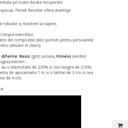
entului pe toata durata recuperarii.
 special, Flexvit Revolve ofera avantaje
e robuste si rezistent la rupere;
 timpul exercitilor;
latex din compozitie (deci potrivit pentru persoanele
tru utilizare in clinici);
 diferite: Basic
(gri)/ usoara
, Fitness
(verde)/
eagra)/extrem ;
rde au o elasticitate de 230% si cea neagra de 210%;
ametru de aproximativ 1 m si o latime de 3 cm si cea
ime de 4 cm;
a!