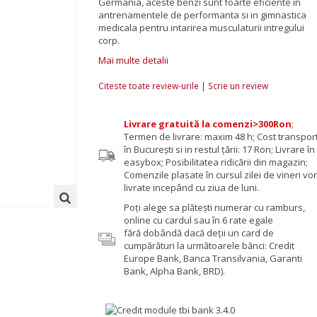
Germania, aceste benzi
sunt foarte eficiente in
antrenamentele de performanta si in gimnastica
medicala pentru intarirea musculaturii intregului
corp.
Mai multe detalii
|
Citeste toate review-urile
Scrie un review
Livrare gratuită la comenzi>300Ron
;
Termen de livrare: maxim 48 h; Cost transpor
în București si in restul țării: 17 Ron; Livrare în
easybox; Posibilitatea ridicării din magazin;
Comenzile plasate în cursul zilei de vineri vor 
livrate incepând cu ziua de luni.
Poţi alege sa plăteşti numerar cu ramburs,
online cu cardul sau în 6 rate egale
fără dobândă dacă deții un card de
cumpărături la următoarele bănci: Credit
Europe Bank, Banca Transilvania, Garanti
Bank, Alpha Bank, BRD).