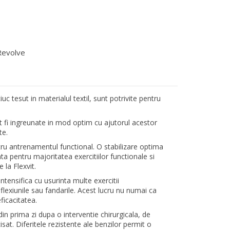
 Revolve
uc tesut in materialul textil, sunt potrivite pentru
ot fi ingreunate in mod optim cu ajutorul acestor
te.
ru antrenamentul functional. O stabilizare optima
ta pentru majoritatea exercitiilor functionale si
 la Flexvit.
tensifica cu usurinta multe exercitii
flexiunile sau fandarile. Acest lucru nu numai ca
eficacitatea.
 din prima zi dupa o interventie chirurgicala, de
at. Diferitele rezistente ale benzilor permit o