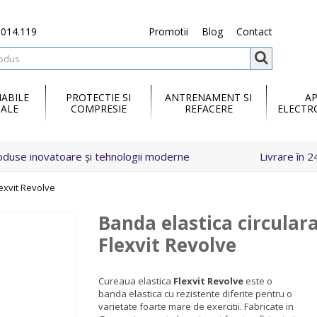
.014.119
Promotii
Blog
Contact
ABILE
PROTECTIE SI
ANTRENAMENT SI
A
ALE
COMPRESIE
REFACERE
ELECTR
oduse inovatoare și tehnologii moderne
Livrare în 2
lexvit Revolve
Banda elastica circular
Flexvit Revolve
Cureaua elastica
Flexvit Revolve
este o
banda elastica cu rezistente diferite pentru o
varietate foarte mare de exercitii.
Fabricate in