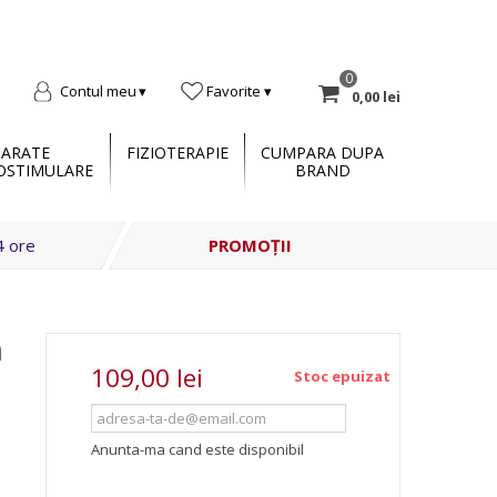
0
Contul meu
Favorite
0,00 lei
PARATE
FIZIOTERAPIE
CUMPARA DUPA
OSTIMULARE
BRAND
4 ore
PROMOȚII
a
109,00 lei
Stoc epuizat
Anunta-ma cand este disponibil