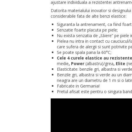
ajustare individuala a rezistentei antrenam
Datorita materialului inovator si designului
considerabile fata de alte benzi elastice:
Siguranta la antrenament, ca fiind foart
Senzatie foarte placuta pe piele;
Nu exista senzatia de „tăiere” pe piele in
Pielea nu intra in contact cu cauciucul/
care sufera de alergii si sunt potrivite pen
Se poate spala pana la 60°C;
Cele 4 curele elastice au rezistente
medie
, Power
(albastru)/grea
, Elite
(n
Elasticitate: benzile gri, albastra si ve
Benzile gri, albastra si verde au un di
neagra are un diametru de 1 m si o lat
Fabricate in Germania!
Pretul afisat este pentru o singura band