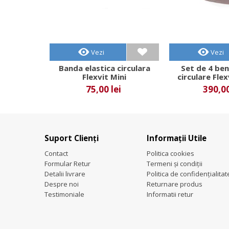
Vezi
Vezi
Banda elastica circulara
Set de 4 ben
Flexvit Mini
circulare Fle
75,00 lei
390,00
Suport Clienți
Informații Utile
Contact
Politica cookies
Formular Retur
Termeni și condiții
Detalii livrare
Politica de confidențialitat
Despre noi
Returnare produs
Testimoniale
Informatii retur