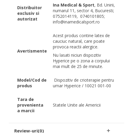
Ina Medical & Sport
, Bd. Unirii,
Distribuitor
numarul 11, sector 4, Bucuresti;
exclusiv si
0752014119, 0740101805;
autorizat
info@inamedicalsport.ro
Acest produs contine latex de
cauciuc natural, care poate
provoca reactii alergice.
Avertismente
Nu lasati niciun dispozitiv
Hyperice pe o zona a corpului
mai mult de 25 de minute.
Model/Cod de
Dispozitiv de crioterapie pentru
produs
umar Hyperice / 10021 001-00
Tara de
provenienta
Statele Unite ale Americii
a marcii
Review-uri(0)