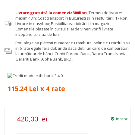
Livrare gratuită la comenzi>300Ron
;
Termen de livrare:
maxim 48 h; Cost transport în București si in restul țării: 17 Ron;
Livrare în easybox; Posibilitatea ridicării din magazin;
Comenzile plasate în cursul zilei de vineri vor fi livrate
incepând cu ziua de luni.
Poţi alege sa plăteşti numerar cu ramburs, online cu cardul sau
în 6 rate egale fără dobândă dacă deții un card de cumpărături
la următoarele bănci: Credit Europe Bank, Banca Transilvania,
Garanti Bank, Alpha Bank, BRD).
115.24 Lei x 4 rate
420,00 lei
in stoc