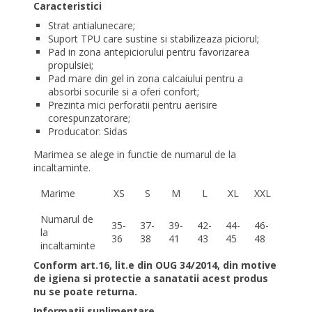
Caracteristici
Strat antialunecare;
Suport TPU care
sustine si stabilizeaza piciorul;
Pad in zona antepiciorului pentru favorizarea
propulsiei;
Pad mare din gel in zona calcaiului pentru
a
absorbi socurile si a oferi confort;
Prezinta mici perforatii pentru
aerisire
corespunzatorare;
Producator: Sidas
Marimea se alege in functie de numarul de la
incaltaminte.
Marime
XS
S
M
L
XL
XXL
Numarul de
35-
37-
39-
42-
44-
46-
la
36
38
41
43
45
48
incaltaminte
Conform art.16, lit.e din OUG 34/2014, din motive
de igiena si protectie a sanatatii acest produs
nu se poate returna.
Informatii suplimentare