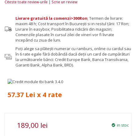
|
Citeste toate review-urile
Scrie un review
Livrare gratuită la comenzi>300Ron
;
Termen de livrare:
maxim 48 h; Cost transport în București si in restul țării: 17 Ron;
Livrare în easybox; Posibilitatea ridicării din magazin;
Comenzile plasate în cursul zilei de vineri vor fi livrate
incepând cu ziua de luni.
Poţi alege sa plăteşti numerar cu ramburs, online cu cardul sau
în 6 rate egale fără dobândă dacă deții un card de cumpărături
la următoarele bănci: Credit Europe Bank, Banca Transilvania,
Garanti Bank, Alpha Bank, BRD).
57.37 Lei x 4 rate
189,00 lei
in stoc