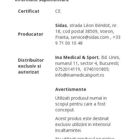
Certificat
CE
Sidas
, strada Léon Béridot, nr.
18, cod postal 38509, Voiron,
Producator
Franta, service@sidas.com , +33
9 71 00 10 48
Ina Medical & Sport
, Bd. Unirii,
Distribuitor
numarul 11, sector 4, Bucuresti;
exclusiv si
0752014119,
0740101805;
autorizat
info@inamedicalsport.ro
Avertismente
Utilizati produsul numai in
scopul pentru care a fost
conceput.
Acest produs este destinat
exclusiv utilizării in interiorul
incaltamintei.
Nu utilizati produsul pe pielea