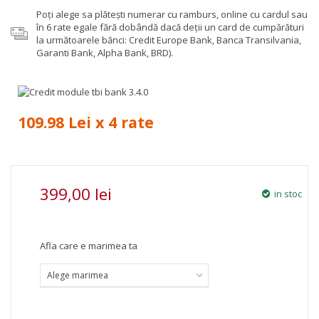
Poţi alege sa plăteşti numerar cu ramburs, online cu cardul sau
în 6 rate egale fără dobândă dacă deții un card de cumpărături
la următoarele bănci: Credit Europe Bank, Banca Transilvania,
Garanti Bank, Alpha Bank, BRD).
109.98 Lei x 4 rate
399,00 lei
in stoc
Afla care e marimea ta
Alege marimea