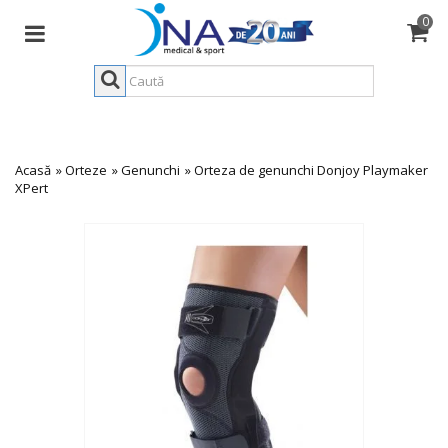
0
Acasă
»
Orteze
»
Genunchi
»
Orteza de genunchi Donjoy Playmaker
XPert