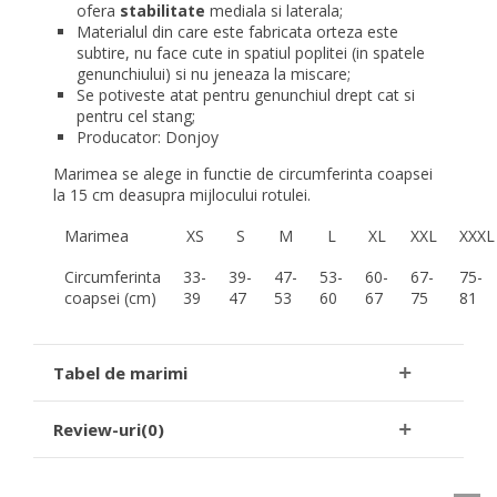
ofera
stabilitate
mediala si laterala;
Materialul din care este fabricata orteza este
subtire, nu face cute in spatiul poplitei (in spatele
genunchiului) si nu jeneaza la miscare;
Se potiveste atat pentru genunchiul drept cat si
pentru cel stang;
Producator: Donjoy
Marimea se alege in functie de circumferinta coapsei
la 15 cm deasupra mijlocului rotulei.
Marimea
XS
S
M
L
XL
XXL
XXXL
Circumferinta
33-
39-
47-
53-
60-
67-
75-
coapsei (cm)
39
47
53
60
67
75
81
Tabel de marimi
Review-uri(0)