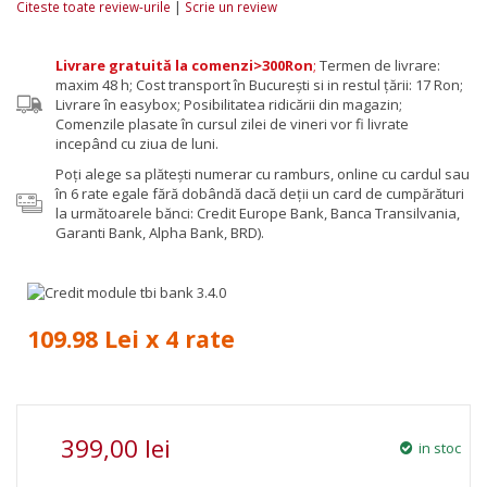
|
Citeste toate review-urile
Scrie un review
Livrare gratuită la comenzi>300Ron
;
Termen de livrare:
maxim 48 h; Cost transport în București si in restul țării: 17 Ron;
Livrare în easybox; Posibilitatea ridicării din magazin;
Comenzile plasate în cursul zilei de vineri vor fi livrate
incepând cu ziua de luni.
Poţi alege sa plăteşti numerar cu ramburs, online cu cardul sau
în 6 rate egale fără dobândă dacă deții un card de cumpărături
la următoarele bănci: Credit Europe Bank, Banca Transilvania,
Garanti Bank, Alpha Bank, BRD).
109.98 Lei x 4 rate
399,00 lei
in stoc