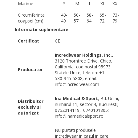
Marime
S
M
L
XL
XXL
Circumferinta
43-
50-
58-
65-
73-
coapsei (cm)
49
57
64
72
79
Informatii suplimentare
Certificat
CE
Incrediwear Holdings, Inc.,
3120 Thorntree Drive, Chico,
California, cod postal 95973,
Producator
Statele Unite, telefon: +1
530‑345‑5808, email:
info@incrediwear.com
Ina Medical & Sport
, Bd. Unirii,
Distribuitor
numarul 11, sector 4, Bucuresti;
exclusiv si
0752014119,
0740101805;
autorizat
info@inamedicalsport.ro
Nu purtati produsele
Incrediwear in cazul in care