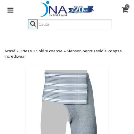
0
Acasă
»
Orteze
»
Sold si coapsa
»
Manson pentru sold si coapsa
Incrediwear