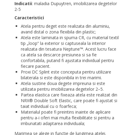
Indicatii
: maladia Dupuytren, imobilizarea degetelor
2-5
Caracteristici
Atela pentru deget este realizata din aluminiu,
avand distal o zona flexibila din plastic;
Atela este laminata in spuma CR, cu material textil
tip „loop” la exterior si captuseala la interior
realizata din tesatura Neptune™. Acest lucru face
ca atela sa descarce presiunea si sa fie
confortabila, putand fi ajustata individual pentru
fiecare pacient.
Proxi DC Splint este conceputa pentru utilizare
bilaterala si este disponibila in trei marimi.
Atela sustine doua degete impreuna si este
utilizata pentru imobilizarea degetelor 2–5.
Partea elastica care fixeaza atela este realizat din
NRX® Double Soft Elastic, care poate fi ajustat si
taiat individual cu o foarfeca;
Materialul poate fi preintins inainte de aplicare
pentru a-i oferi mai multa flexibilitate si pentru a
imbunatati adaptarea individuala;
Marimea se alege in functie de lungimea atelei.