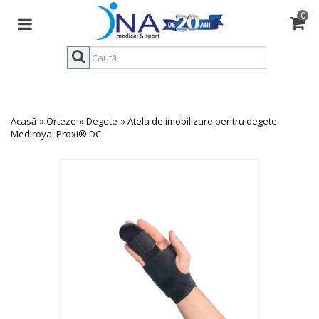
0
Acasă
»
Orteze
»
Degete
»
Atela de imobilizare pentru degete
Mediroyal Proxi® DC