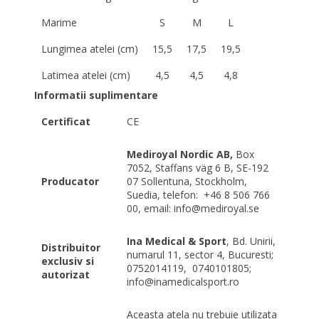
Marime
S
M
L
Lungimea atelei (cm)
15,5
17,5
19,5
Latimea atelei (cm)
4,5
4,5
4,8
Informatii suplimentare
Certificat
CE
Mediroyal Nordic AB,
Box
7052, Staffans väg 6 B, SE-192
Producator
07 Sollentuna, Stockholm,
Suedia, telefon:
+46 8 506 766
00, email: info@mediroyal.se
Ina Medical & Sport
, Bd. Unirii,
Distribuitor
numarul 11, sector 4, Bucuresti;
exclusiv si
0752014119,
0740101805;
autorizat
info@inamedicalsport.ro
Aceasta atela nu trebuie utilizata