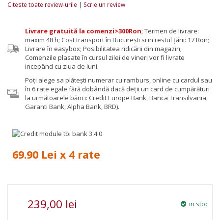
|
Citeste toate review-urile
Scrie un review
Livrare gratuită la comenzi>300Ron
;
Termen de livrare:
maxim 48 h; Cost transport în București si in restul țării: 17 Ron;
Livrare în easybox; Posibilitatea ridicării din magazin;
Comenzile plasate în cursul zilei de vineri vor fi livrate
incepând cu ziua de luni.
Poţi alege sa plăteşti numerar cu ramburs, online cu cardul sau
în 6 rate egale fără dobândă dacă deții un card de cumpărături
la următoarele bănci: Credit Europe Bank, Banca Transilvania,
Garanti Bank, Alpha Bank, BRD).
69.90 Lei x 4 rate
239,00 lei
in stoc