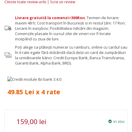
|
Citeste toate review-urile
Scrie un review
Livrare gratuită la comenzi>300Ron
;
Termen de livrare:
maxim 48 h; Cost transport în București si in restul țării: 17 Ron;
Livrare în easybox; Posibilitatea ridicării din magazin;
Comenzile plasate în cursul zilei de vineri vor fi livrate
incepând cu ziua de luni.
Poţi alege sa plăteşti numerar cu ramburs, online cu cardul sau
în 6 rate egale fără dobândă dacă deții un card de cumpărături
la următoarele bănci: Credit Europe Bank, Banca Transilvania,
Garanti Bank, Alpha Bank, BRD).
49.85 Lei x 4 rate
159,00 lei
in stoc