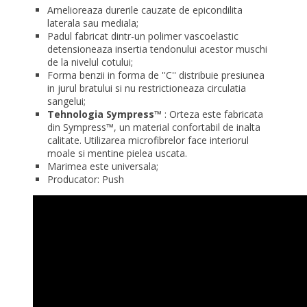
Amelioreaza durerile cauzate de epicondilita
laterala sau mediala;
Padul fabricat dintr-un polimer vascoelastic
detensioneaza
insertia tendonului acestor muschi
de la nivelul cotului;
Forma benzii in forma de ''C'' distribuie presiunea
in jurul bratului si nu restrictioneaza circulatia
sangelui;
Tehnologia Sympress™
: Orteza este fabricata
din Sympress™, un material confortabil de inalta
calitate. Utilizarea microfibrelor face interiorul
moale si mentine pielea uscata.
Marimea este universala;
Producator: Push