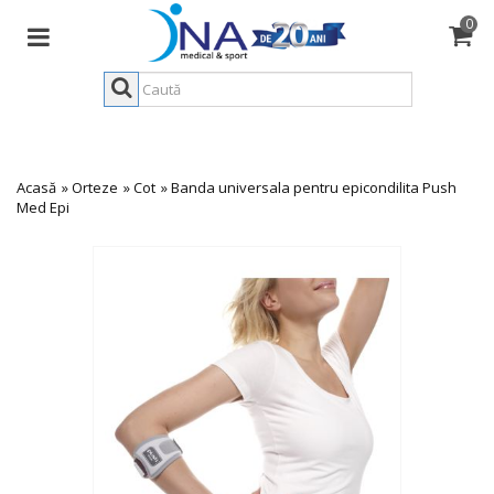
0
Acasă
»
Orteze
»
Cot
»
Banda universala pentru epicondilita Push
Med Epi