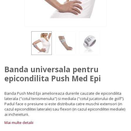
Banda universala pentru
epicondilita Push Med Epi
Banda Push Med Epi amelioreaza durerile cauzate de epicondilita
laterala ("cotul tenismenului") si mediala ("cotul jucatorului de golf”).
Padul face o presiune si este distribuita catre muschii extensori (in
cazul epicondilitei laterale) sau flexori (in cazul epicondilitei mediale)
ai incheieturii
.
Mai multe detalii