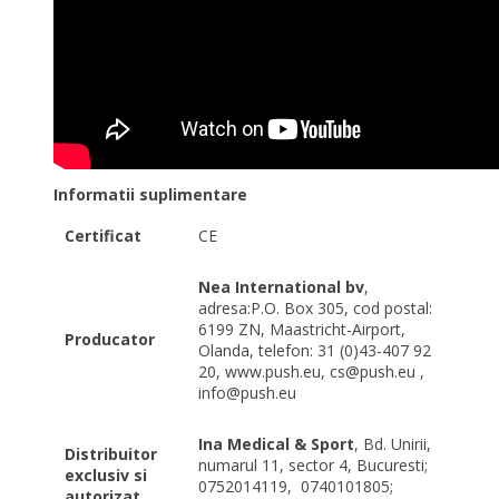
Informatii suplimentare
Certificat
CE
Nea International bv
,
adresa:P.O. Box 305, cod postal:
6199 ZN, Maastricht-Airport,
Producator
Olanda, telefon: 31 (0)43-407 92
20, www.push.eu, cs@push.eu ,
info@push.eu
Ina Medical & Sport
, Bd. Unirii,
Distribuitor
numarul 11, sector 4, Bucuresti;
exclusiv si
0752014119,
0740101805;
autorizat