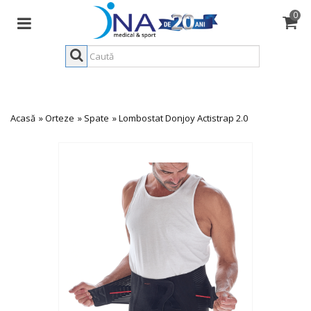
0
Acasă
»
Orteze
»
Spate
»
Lombostat Donjoy Actistrap 2.0