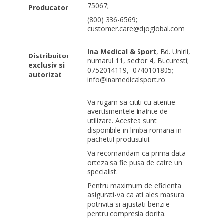
75067;
Producator
(800) 336-6569;
customer.care@djoglobal.com
Ina Medical & Sport
, Bd. Unirii,
Distribuitor
numarul 11, sector 4, Bucuresti;
exclusiv si
0752014119,
0740101805;
autorizat
info@inamedicalsport.ro
Va rugam sa cititi cu atentie
avertismentele inainte de
utilizare. Acestea sunt
disponibile in limba romana in
pachetul produsului.
Va recomandam ca prima data
orteza sa fie pusa de catre un
specialist.
Pentru maximum de eficienta
asigurati-va ca ati ales masura
potrivita si ajustati benzile
pentru compresia dorita.