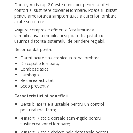
DonJoy Actistrap 2.0 este conceput pentru a oferi
confort si sustinere coloanei lombare. Poate fi utilizat
pentru ameliorarea simptomatica a durerilor lombare
acute si cronice.
Asigura compresie eficienta fara limitarea
semnificativa a mobilitatii si poate fi ajustat cu
usurinta datorita sistemului de prindere reglabil.
Recomandat pentru:
Dureri acute sau cronice in zona lombara;
Discopatie lombara;
Lombosciatica;
Lumbago;
Reluarea activitatii;
Scop preventiv;
Caracteristici si beneficii
Benzi bilaterale ajustabile pentru un control
postural mai ferm;
4 insertii / atele dorsale semi-rigide pentru
sustinerea zonei lombare;
2 insertii / atele abdominale detasabile pentru