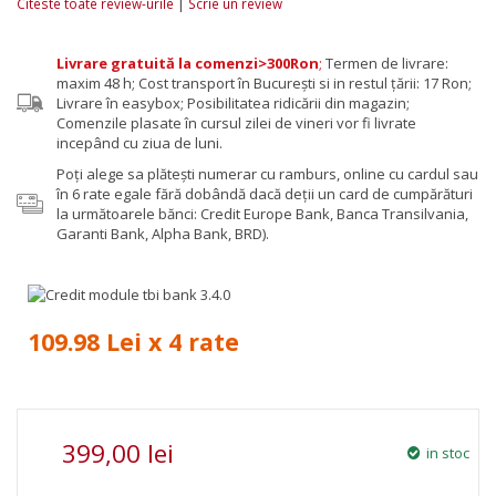
|
Citeste toate review-urile
Scrie un review
Livrare gratuită la comenzi>300Ron
;
Termen de livrare:
maxim 48 h; Cost transport în București si in restul țării: 17 Ron;
Livrare în easybox; Posibilitatea ridicării din magazin;
Comenzile plasate în cursul zilei de vineri vor fi livrate
incepând cu ziua de luni.
Poţi alege sa plăteşti numerar cu ramburs, online cu cardul sau
în 6 rate egale fără dobândă dacă deții un card de cumpărături
la următoarele bănci: Credit Europe Bank, Banca Transilvania,
Garanti Bank, Alpha Bank, BRD).
109.98 Lei x 4 rate
399,00 lei
in stoc