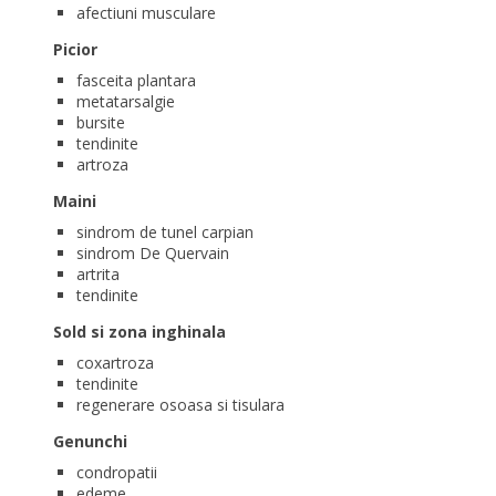
afectiuni musculare
Picior
fasceita plantara
metatarsalgie
bursite
tendinite
artroza
Maini
sindrom de tunel carpian
sindrom De Quervain
artrita
tendinite
Sold si zona inghinala
coxartroza
tendinite
regenerare osoasa si tisulara
Genunchi
condropatii
edeme