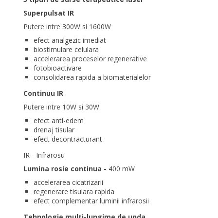
Superpulsat IR
Putere intre 300W si 1600W
efect analgezic imediat
biostimulare celulara
accelerarea proceselor regenerative
fotobioactivare
consolidarea rapida a biomaterialelor
Continuu IR
Putere intre 10W si 30W
efect anti-edem
drenaj tisular
efect decontracturant
IR - Infrarosu
Lumina rosie continua -
400 mW
accelerarea cicatrizarii
regenerare tisulara rapida
efect complementar luminii infrarosii
Tehnologie multi-lungime de unda