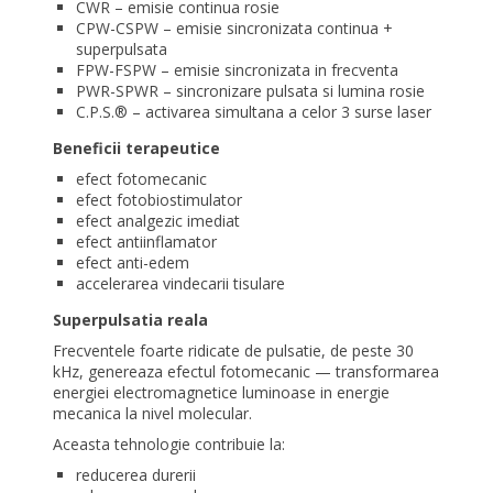
CWR – emisie continua rosie
CPW-CSPW – emisie sincronizata continua +
superpulsata
FPW-FSPW – emisie sincronizata in frecventa
PWR-SPWR – sincronizare pulsata si lumina rosie
C.P.S.® – activarea simultana a celor 3 surse laser
Beneficii terapeutice
efect fotomecanic
efect fotobiostimulator
efect analgezic imediat
efect antiinflamator
efect anti-edem
accelerarea vindecarii tisulare
Superpulsatia reala
Frecventele foarte ridicate de pulsatie, de peste 30
kHz, genereaza efectul fotomecanic — transformarea
energiei electromagnetice luminoase in energie
mecanica la nivel molecular.
Aceasta tehnologie contribuie la:
reducerea durerii