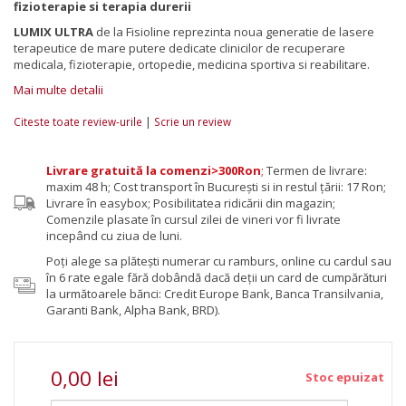
fizioterapie si terapia durerii
LUMIX ULTRA
de la
Fisioline
reprezinta noua generatie de lasere
terapeutice de mare putere dedicate clinicilor de recuperare
medicala, fizioterapie, ortopedie, medicina sportiva si reabilitare.
Mai multe detalii
|
Citeste toate review-urile
Scrie un review
Livrare gratuită la comenzi>300Ron
;
Termen de livrare:
maxim 48 h; Cost transport în București si in restul țării: 17 Ron;
Livrare în easybox; Posibilitatea ridicării din magazin;
Comenzile plasate în cursul zilei de vineri vor fi livrate
incepând cu ziua de luni.
Poţi alege sa plăteşti numerar cu ramburs, online cu cardul sau
în 6 rate egale fără dobândă dacă deții un card de cumpărături
la următoarele bănci: Credit Europe Bank, Banca Transilvania,
Garanti Bank, Alpha Bank, BRD).
0,00 lei
Stoc epuizat