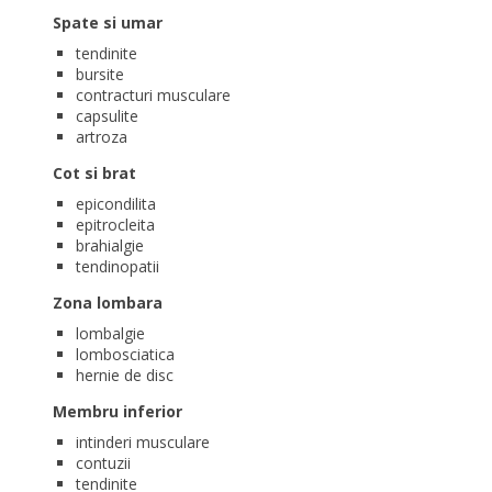
Spate si umar
tendinite
bursite
contracturi musculare
capsulite
artroza
Cot si brat
epicondilita
epitrocleita
brahialgie
tendinopatii
Zona lombara
lombalgie
lombosciatica
hernie de disc
Membru inferior
intinderi musculare
contuzii
tendinite