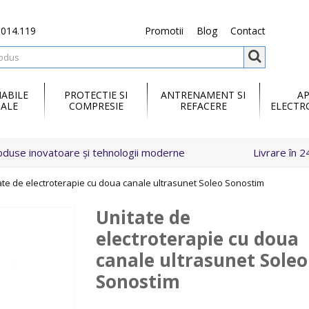
.014.119
Promotii
Blog
Contact
ABILE
PROTECTIE SI
ANTRENAMENT SI
A
ALE
COMPRESIE
REFACERE
ELECTR
oduse inovatoare și tehnologii moderne
Livrare în 2
ate de electroterapie cu doua canale ultrasunet Soleo Sonostim
Unitate de
electroterapie cu doua
canale ultrasunet Soleo
Sonostim