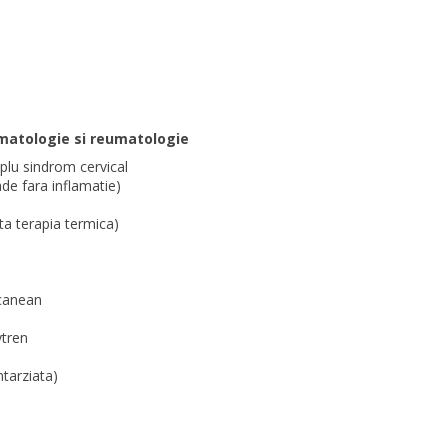
aumatologie si reumatologie
lu sindrom cervical
ade fara inflamatie)
ta terapia termica)
lcanean
ytren
ntarziata)