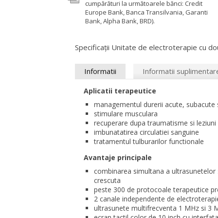
cumpărături la următoarele bănci: Credit
Europe Bank, Banca Transilvania, Garanti
Bank, Alpha Bank, BRD).
Specificații Unitate de electroterapie cu d
Informatii
Informatii suplimentar
Aplicatii terapeutice
managementul durerii acute, subacute s
stimulare musculara
recuperare dupa traumatisme si leziuni 
imbunatatirea circulatiei sanguine
tratamentul tulburarilor functionale
Avantaje principale
combinarea simultana a ultrasunetelor s
crescuta
peste 300 de protocoale terapeutice p
2 canale independente de electroterapi
ultrasunete multifrecventa 1 MHz si 3
ecran tactil color de 10 inch cu interfata