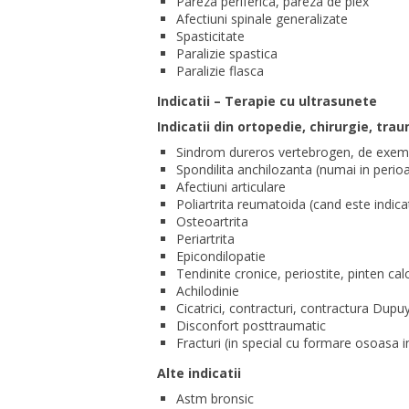
Pareza periferica, pareza de plex
Afectiuni spinale generalizate
Spasticitate
Paralizie spastica
Paralizie flasca
Indicatii – Terapie cu ultrasunete
Indicatii din ortopedie, chirurgie, tr
Sindrom dureros vertebrogen, de exemp
Spondilita anchilozanta (numai in perio
Afectiuni articulare
Poliartrita reumatoida (cand este indica
Osteoartrita
Periartrita
Epicondilopatie
Tendinite cronice, periostite, pinten ca
Achilodinie
Cicatrici, contracturi, contractura Dupu
Disconfort posttraumatic
Fracturi (in special cu formare osoasa i
Alte indicatii
Astm bronsic