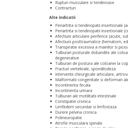
Rupturi musculare si tendinoase
Contracturi
Alte indicatii
Periartrita si tendinopatii insertionale 
Periartrita si tendinopatii insertionale (
Afectiuni articulare periferice (acute, s
Afectiuni posttraumatice (hematom, e
Transpiratie excesiva a mainilor si pici
Tulburari posturale dobandite ale coloa
degenerative
Tulburari de postura ale coloanei la copi
Fracturi vertebrale, spondilodeza
Interventii chirurgicale articulare, artr
Malformatii congenitale si deformari al
Incontinenta fecala
Incontinenta urinara
Tulburari ale motilitatii intestinale
Constipatie cronica
Limfedem secundar si limfostaza
Durere pelvina cronica
Polineuropatie
Atrofie musculara spinala