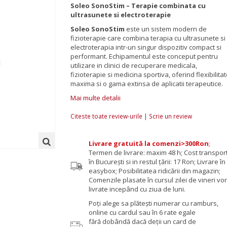
Soleo SonoStim – Terapie combinata cu
ultrasunete si electroterapie
Soleo SonoStim
este un sistem modern de
fizioterapie care combina terapia cu ultrasunete si
electroterapia intr-un singur dispozitiv compact si
performant. Echipamentul este conceput pentru
utilizare in clinici de recuperare medicala,
fizioterapie si medicina sportiva, oferind flexibilita
maxima si o gama extinsa de aplicatii terapeutice.
Mai multe detalii
|
Citeste toate review-urile
Scrie un review
Livrare gratuită la comenzi>300Ron
;
Termen de livrare: maxim 48 h; Cost transpor
în București si in restul țării: 17 Ron; Livrare în
easybox; Posibilitatea ridicării din magazin;
Comenzile plasate în cursul zilei de vineri vor 
livrate incepând cu ziua de luni.
Poţi alege sa plăteşti numerar cu ramburs,
online cu cardul sau în 6 rate egale
fără dobândă dacă deții un card de