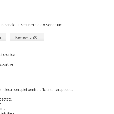
oua canale ultrasunet Soleo Sonostim
e
Review-uri(0)
i cronice
sportive
i electroterapiei pentru eficienta terapeutica
resetate
e
 MHz
 intuitiva