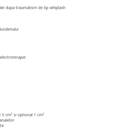
cale dupa traumatism de tip whiplash
 duodenului
electroterapie:
 5 cm² si optional 1 cm²
analelor
ite