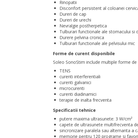
Rinopatii
Disconfort persistent al coloanei cervi
Dureri de cap
Dureri de urechi
Nevralgie postherpetica
Tulburari functionale ale stomacului si
Durere pelvina cronica
Tulburari functionale ale pelvisului mic
Forme de curent disponibile
Soleo SonoStim include multiple forme de 
TENS
curenti interferentiali
curenti galvanici
microcurenti
curenti diadinamici
terapie de inalta frecventa
Specificatii tehnice
putere maxima ultrasunete: 3 W/cm²
capete de ultrasunete multifrecventa de
sincronizare paralela sau alternanta a c
memorie pentru 120 programe si favor