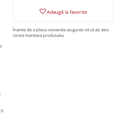
Adaugă la favorite
Înainte de a plasa comanda asigurați-vă că ați ales
corect marimea produsului.
te
t
fi