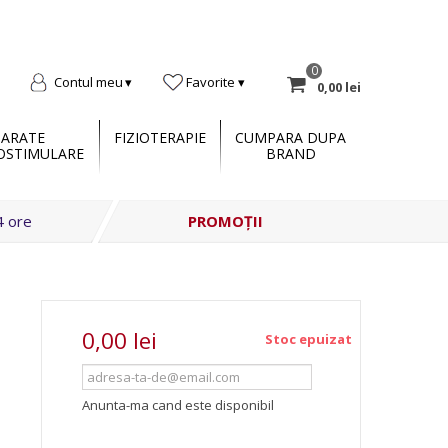
0
Contul meu
Favorite
0,00 lei
PARATE
FIZIOTERAPIE
CUMPARA DUPA
OSTIMULARE
BRAND
4 ore
PROMOȚII
0,00 lei
Stoc epuizat
Anunta-ma cand este disponibil