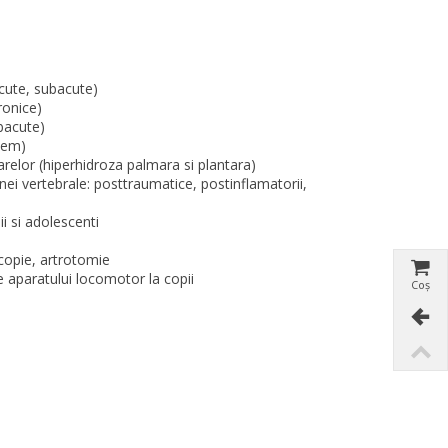
(acute, subacute)
cronice)
ubacute)
dem)
oarelor (hiperhidroza palmara si plantara)
nei vertebrale: posttraumatice, postinflamatorii,
i si adolescenti
oscopie, artrotomie
e aparatului locomotor la copii
Coș