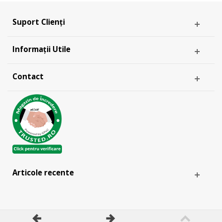
Suport Clienți
Informații Utile
Contact
Articole recente
& -
ANPC
EU SOL