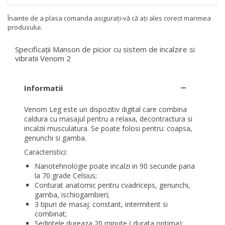
Înainte de a plasa comanda asigurați-vă că ați ales corect marimea
produsului.
Specificații Manson de picior cu sistem de incalzire si
vibratii Venom 2
Informatii
Venom Leg este un dispozitiv digital care combina
caldura cu masajul pentru a relaxa, decontractura si
incalzii musculatura. Se poate folosi pentru: coapsa,
genunchi si gamba.
Caracteristici:
Nanotehnologie poate incalzi in 90 secunde pana
la 70 grade Celsius;
Conturat anatomic pentru cvadriceps, genunchi,
gamba, ischiogambieri;
3 tipuri de masaj: constant, intermitent si
combinat;
Sedintele dureaza 20 minute ( durata optima);