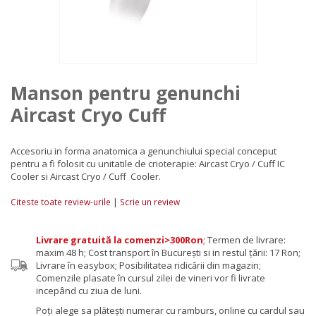
Manson pentru genunchi
Aircast Cryo Cuff
Accesoriu in forma anatomica a genunchiului special conceput
pentru a fi folosit cu unitatile de crioterapie: Aircast Cryo / Cuff IC
Cooler si Aircast Cryo / Cuff Cooler.
|
Citeste toate review-urile
Scrie un review
Livrare gratuită la comenzi>300Ron
;
Termen de livrare:
maxim 48 h; Cost transport în București si in restul țării: 17 Ron;
Livrare în easybox; Posibilitatea ridicării din magazin;
Comenzile plasate în cursul zilei de vineri vor fi livrate
incepând cu ziua de luni.
Poţi alege sa plăteşti numerar cu ramburs, online cu cardul sau