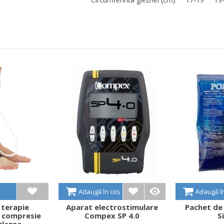
Adaugă în coș
Adaugă î
 terapie
Aparat electrostimulare
Pachet de 
u compresie
Compex SP 4.0
S