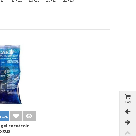
Coș
n coș
gel rece/cald
ixtus