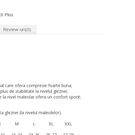
RX Plus
Review-uri(0)
ial care ofera compresie foarte buna;
us de stabilitate la nivelul gleznei;
 la nivel maleolar ofera un confort sporit;
 gleznei (la nivelul maleolelor).
S
M
L
XL
XXL
-21
21-23
23-25
25-27
27-29