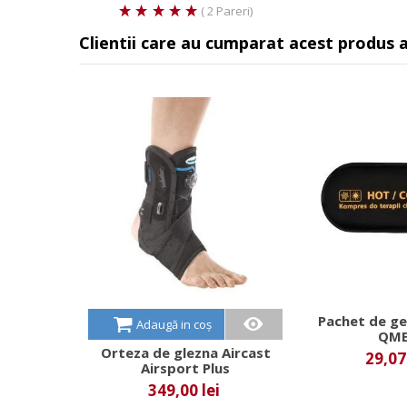
( 2 Pareri)
Clientii care au cumparat acest produs 
Pachet de ge
Adaugă in coș
QM
Orteza de glezna Aircast
29,07 
Airsport Plus
349,00 lei