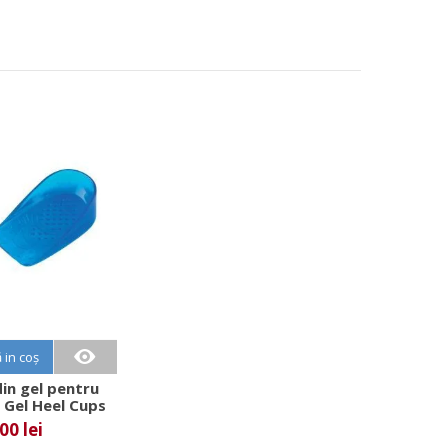
 in coș
in gel pentru
s Gel Heel Cups
00 lei