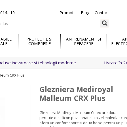
.014.119
Promotii
Blog
Contact
ABILE
PROTECTIE SI
ANTRENAMENT SI
A
ALE
COMPRESIE
REFACERE
ELECTR
oduse inovatoare și tehnologii moderne
Livrare în 2
lleum CRX Plus
Glezniera Mediroyal
Malleum CRX Plus
Glezniera Mediroyal Malleum Cotex are doua
pernute de silicon pozitionate la nivel maleolar car
ofera un confort sporit si doua benzi pentru un plu