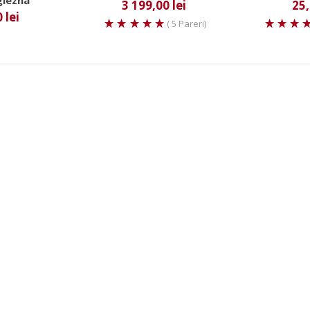
glezna
3 199,00 lei
25,
 lei
( 5 Pareri)