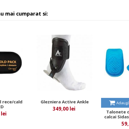
au mai cumparat si:
l rece/cald
Glezniera Active Ankle
Adaugă
ED
349,00 lei
Talonete d
lei
calcai Sida
59,