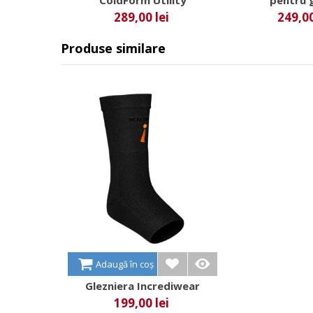
ColdForm Utility
pentru 
289,00 lei
249,00
Produse similare
Adaugă în coș
Glezniera Incrediwear
199,00 lei