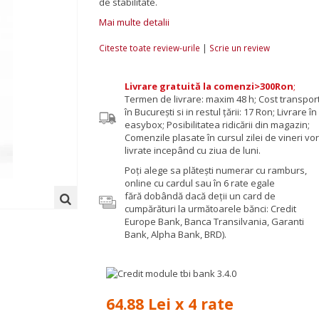
de stabilitate.
Mai multe detalii
|
Citeste toate review-urile
Scrie un review
Livrare gratuită la comenzi>300Ron
;
Termen de livrare: maxim 48 h; Cost transpor
în București si in restul țării: 17 Ron; Livrare în
easybox; Posibilitatea ridicării din magazin;
Comenzile plasate în cursul zilei de vineri vor 
livrate incepând cu ziua de luni.
Poţi alege sa plăteşti numerar cu ramburs,
online cu cardul sau în 6 rate egale
fără dobândă dacă deții un card de
cumpărături la următoarele bănci: Credit
Europe Bank, Banca Transilvania, Garanti
Bank, Alpha Bank, BRD).
64.88 Lei x 4 rate