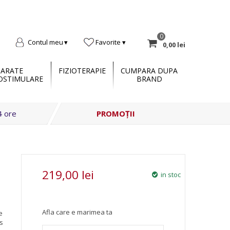
0
Contul meu
Favorite
0,00 lei
PARATE
FIZIOTERAPIE
CUMPARA DUPA
OSTIMULARE
BRAND
4 ore
PROMOȚII
219,00 lei
in stoc
Afla care e marimea ta
e
s