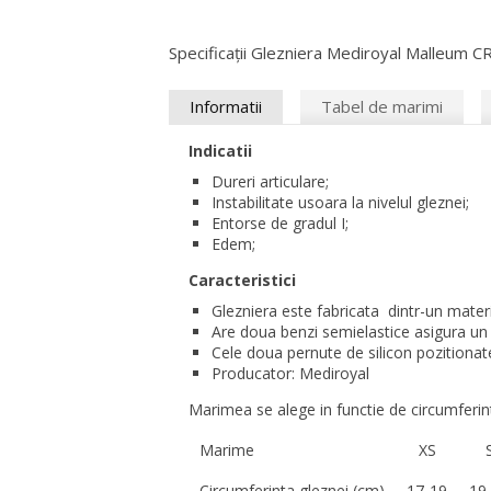
Specificații Glezniera Mediroyal Malleum C
Informatii
Tabel de marimi
Indicatii
Dureri articulare;
Instabilitate usoara la nivelul gleznei;
Entorse de gradul I;
Edem;
Caracteristici
Glezniera este fabricata dintr-un mater
Are doua benzi semielastice asigura un pl
Cele doua pernute de silicon pozitionate
Producator: Mediroyal
Marimea se alege in functie de circumferinta
Marime
XS
Circumferinta gleznei (cm)
17-19
19