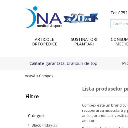
Tel: 0752
ARTICOLE
SUSTINATORI
CONSUM
ORTOPEDICE
PLANTARI
MEDIC
Calitate garantată, branduri de top
Pr
Acasă
»
Compex
Lista produselor 
Filtre
Compex este un brand cu o 
recuperarea musculară și p
anilor, brandul a investit c
Categorii
amatori.
Black Friday
(23)