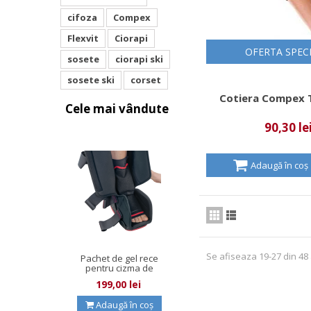
cifoza
Compex
Flexvit
Ciorapi
OFERTA SPEC
sosete
ciorapi ski
sosete ski
corset
Cotiera Compex T
Cele mai vândute
90,30 le
Adaugă în coș
Se afiseaza 19-27 din 48 
Pachet de gel rece
pentru cizma de
imobilizare...
199,00 lei
Adaugă în coș