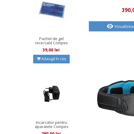
390,0
Vizualize
Pachet de gel
rece/cald Compex
39,00 lei
Adaugă în coș
Incarcator pentru
aparatele Compex
cu fire...
290,00 lei