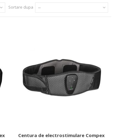
Sortare dupa
--
ex
Centura de electrostimulare Compex