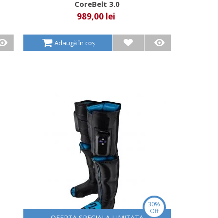
CoreBelt 3.0
989,00 lei
Adaugă în coș
30%
Off
OFERTA SPECIALA LIMITATA