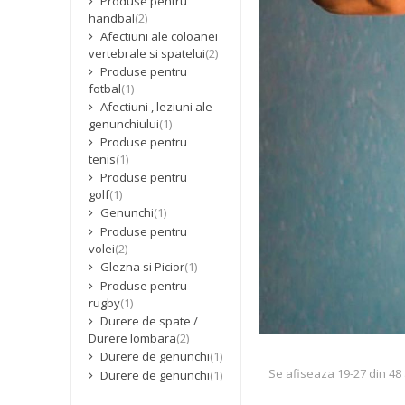
Produse pentru
handbal
(2)
Afectiuni ale coloanei
vertebrale si spatelui
(2)
Produse pentru
fotbal
(1)
Afectiuni , leziuni ale
genunchiului
(1)
Produse pentru
tenis
(1)
Produse pentru
golf
(1)
Genunchi
(1)
Produse pentru
volei
(2)
Glezna si Picior
(1)
Produse pentru
rugby
(1)
Durere de spate /
Durere lombara
(2)
Durere de genunchi
(1)
Se afiseaza 19-27 din 48 
Durere de genunchi
(1)