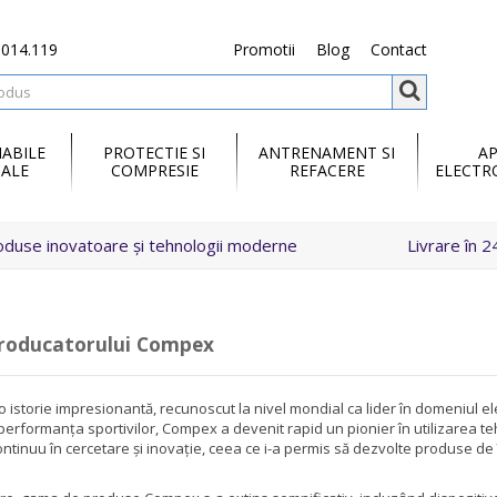
.014.119
Promotii
Blog
Contact
ABILE
PROTECTIE SI
ANTRENAMENT SI
A
ALE
COMPRESIE
REFACERE
ELECTR
oduse inovatoare și tehnologii moderne
Livrare în 2
producatorului Compex
istorie impresionantă, recunoscut la nivel mondial ca lider în domeniul ele
erformanța sportivilor, Compex a devenit rapid un pionier în utilizarea te
ontinuu în cercetare și inovație, ceea ce i-a permis să dezvolte produse de îna