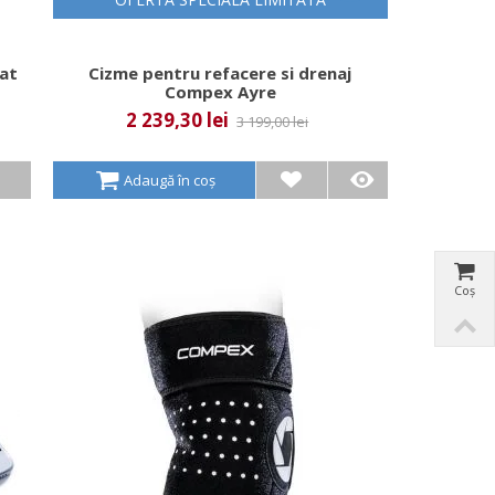
at
Cizme pentru refacere si drenaj
Compex Ayre
2 239,30 lei
3 199,00 lei
Adaugă în coș
Coș