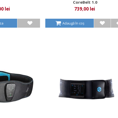
CoreBelt 1.0
0 lei
739,00 lei
aza
Adaugă în coș