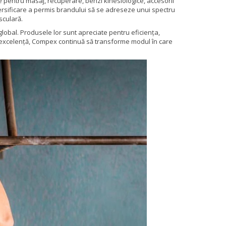
 pentru masaj, recuperare, benzi kinesiologice, accesorii
versificare a permis brandului să se adreseze unui spectru
sculară.
 global. Produsele lor sunt apreciate pentru eficiența,
ie și excelență, Compex continuă să transforme modul în care