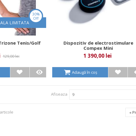
30%
Off
IALA LIMITATA
rizone Tenis/Golf
Dispozitiv de electrostimulare
Compex Mini
i
1 390,00 lei
129,00 lei
Adaugă în coș
Afiseaza
9
articole
«
P