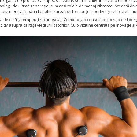
re, gama de produse Compex s-a extins semnificativ, incluzând dispozitive
ologii de ultimă generație, cum ar fi rolele de masaj vibrante. Această di
ilitare medicală, până la optimizarea performanței sportive și relaxarea mu
vi de elită și terapeuți recunoscuți, Compex și-a consolidat poziția de lider
ozitiv asupra calității vieții utilizatorilor. Cu o viziune centrată pe inovaț