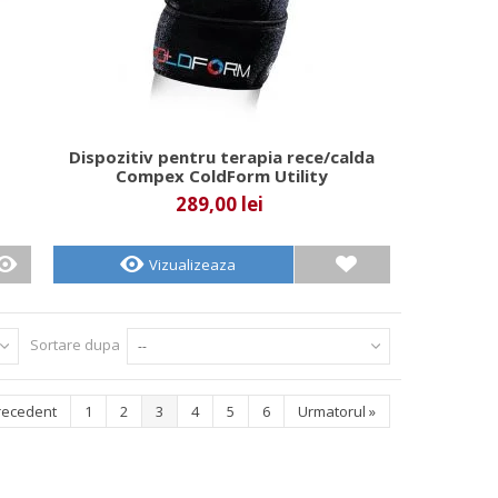
Dispozitiv pentru terapia rece/calda
Compex ColdForm Utility
289,00 lei
Vizualizeaza
Sortare dupa
--
recedent
1
2
3
4
5
6
Urmatorul
»