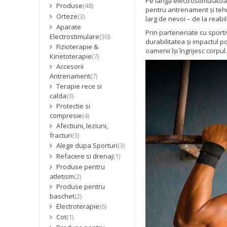
Pe lângă electrostimulatoa
Produse
(48)
pentru antrenament și tehn
Orteze
(3)
larg de nevoi – de la reab
Aparate
Prin parteneriate cu sporti
Electrostimulare
(30)
durabilitatea și impactul p
Fizioterapie &
oamenii își îngrijesc corpul.
Kinetoterapie
(7)
Accesorii
Antrenament
(7)
Terapie rece si
calda
(3)
Protectie si
compresie
(4)
Afectiuni, leziuni,
fracturi
(3)
Alege dupa Sporturi
(3)
Refacere si drenaj
(1)
Produse pentru
atletism
(2)
Produse pentru
baschet
(2)
Electroterapie
(6)
Cot
(1)