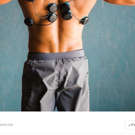
articole
«
P