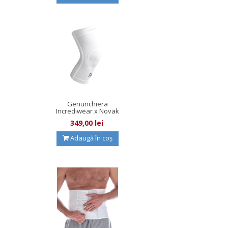
Genunchiera
Incrediwear x Novak
Djokovic
349,00 lei
Adaugă în coș