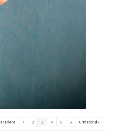
recedent
1
2
3
4
5
6
Urmatorul
»