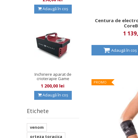
Adaugă în coș
Centura de elect
CoreB
1 139,
Adaugă în coș
Inchiriere aparat de
crioterapie Game
PROMO
Ready
1 200,00 lei
Adaugă în coș
Etichete
venom
orteza toracica