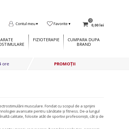
0
Contul meu
Favorite
0,00 lei
PARATE
FIZIOTERAPIE
CUMPARA DUPA
OSTIMULARE
BRAND
4 ore
PROMOȚII
ctrostimulării musculare. Fondat cu scopul de a sprijini
hnologiei avansate pentru sănătate și fitness. De-a lungul
ltă calitate, folosite atât de sportivi profesioniști, cât și de