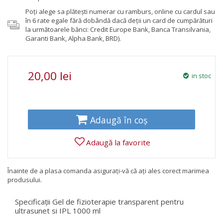
Poţi alege sa plăteşti numerar cu ramburs, online cu cardul sau
în 6 rate egale fără dobândă dacă deții un card de cumpărături
la următoarele bănci: Credit Europe Bank, Banca Transilvania,
Garanti Bank, Alpha Bank, BRD).
20,00 lei
in stoc
Adaugă în coș
Adaugă la favorite
Înainte de a plasa comanda asigurați-vă că ați ales corect marimea
produsului.
Specificații Gel de fizioterapie transparent pentru
ultrasunet si IPL 1000 ml