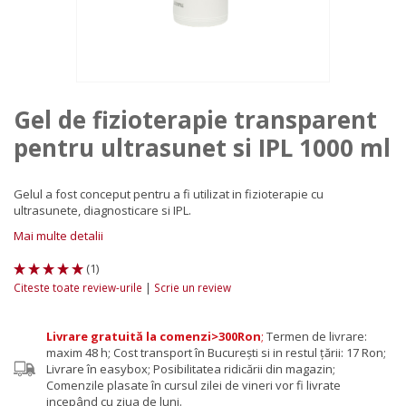
Gel de fizioterapie transparent
pentru ultrasunet si IPL 1000 ml
Gelul a fost conceput pentru a fi utilizat in fizioterapie cu
ultrasunete, diagnosticare si IPL.
Mai multe detalii
(
1
)
|
Citeste toate review-urile
Scrie un review
Livrare gratuită la comenzi>300Ron
;
Termen de livrare:
maxim 48 h; Cost transport în București si in restul țării: 17 Ron;
Livrare în easybox; Posibilitatea ridicării din magazin;
Comenzile plasate în cursul zilei de vineri vor fi livrate
incepând cu ziua de luni.