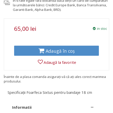
în 6 rate egale fără dobândă dacă deții un card de cumpărături
la următoarele bănci: Credit Europe Bank, Banca Transilvania,
Garanti Bank, Alpha Bank, BRD).
65,00 lei
in stoc
Adaugă în coș
Adaugă la favorite
Înainte de a plasa comanda asigurați-vă că ați ales corect marimea
produsului.
Specificații Foarfeca Sixtus pentru bandaje 18 cm
Informatii