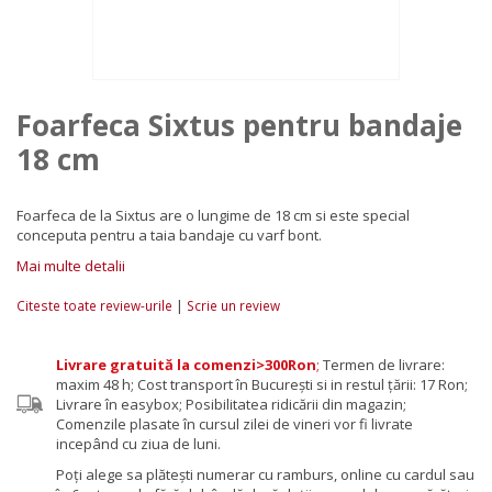
Foarfeca Sixtus pentru bandaje
18 cm
Foarfeca de la Sixtus are o lungime de 18 cm si este special
conceputa pentru a taia bandaje cu varf bont.
Mai multe detalii
|
Citeste toate review-urile
Scrie un review
Livrare gratuită la comenzi>300Ron
;
Termen de livrare:
maxim 48 h; Cost transport în București si in restul țării: 17 Ron;
Livrare în easybox; Posibilitatea ridicării din magazin;
Comenzile plasate în cursul zilei de vineri vor fi livrate
incepând cu ziua de luni.
Poţi alege sa plăteşti numerar cu ramburs, online cu cardul sau